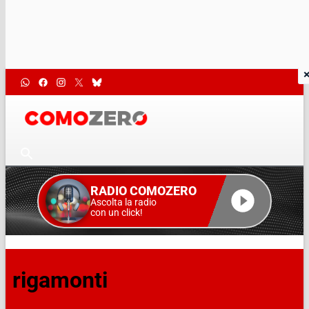
RADIO COMOZERO
Ascolta la radio
con un click!
rigamonti