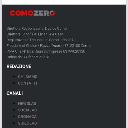
Direttore Responsabile: Davide Cantoni
Direttore Editoriale: Emanuele Caso
Registrazione Tribunale di Como: n°2/2018
Freedom of Choice - Piazza Duomo 17, 22100 Como
PIVA Cf e N° Iscr. Registro Imprese 03799020130
Online dal 14 febbraio 2018
REDAZIONE
CHI SIAMO
CONTATTI
CANALI
NEWSLAB
SOCIALAB
CRONACA
VIDEOLAB