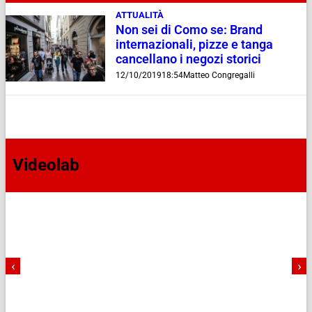
ATTUALITÀ
Non sei di Como se: Brand
internazionali, pizze e tanga
cancellano i negozi storici
12/10/2019
18:54
Matteo Congregalli
Videolab
‹
›