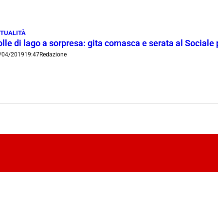
TUALITÀ
olle di lago a sorpresa: gita comasca e serata al Social
/04/2019
19:47
Redazione