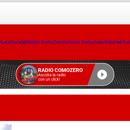
onaca
Socialab
Radio ComoZero
Variante Tremezzina
Videolab
Tur
RADIO COMOZERO
Ascolta la radio
con un click!