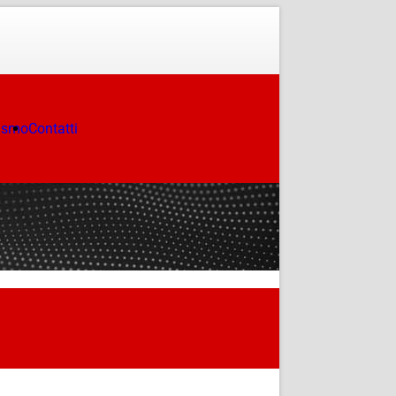
ismo
Contatti