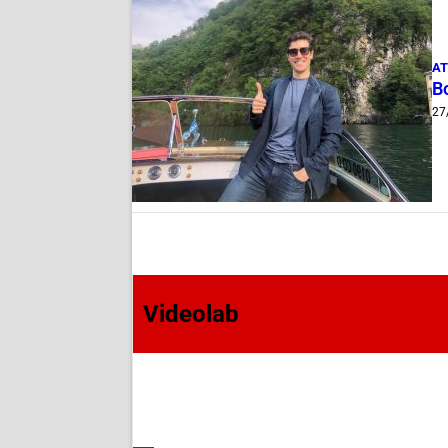
AT
B
27
Videolab