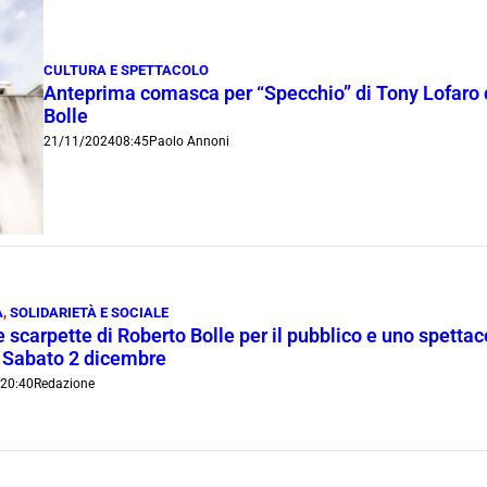
CULTURA E SPETTACOLO
Anteprima comasca per “Specchio” di Tony Lofaro c
Bolle
21/11/2024
08:45
Paolo Annoni
À
,
SOLIDARIETÀ E SOCIALE
 scarpette di Roberto Bolle per il pubblico e uno spettaco
 Sabato 2 dicembre
3
20:40
Redazione