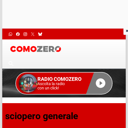
RADIO COMOZERO
Ascolta la radio
con un click!
sciopero generale