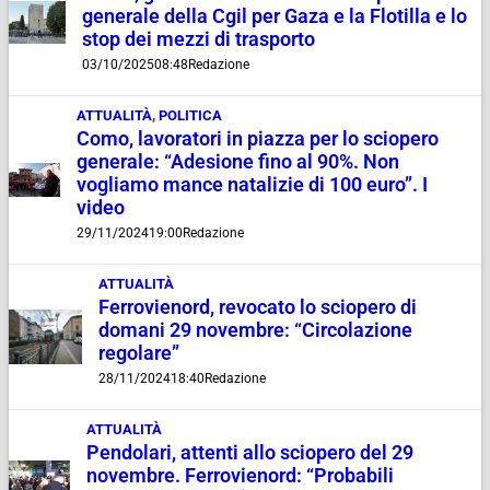
generale della Cgil per Gaza e la Flotilla e lo
stop dei mezzi di trasporto
03/10/2025
08:48
Redazione
ATTUALITÀ
,
POLITICA
Como, lavoratori in piazza per lo sciopero
generale: “Adesione fino al 90%. Non
vogliamo mance natalizie di 100 euro”. I
video
29/11/2024
19:00
Redazione
ATTUALITÀ
Ferrovienord, revocato lo sciopero di
domani 29 novembre: “Circolazione
regolare”
28/11/2024
18:40
Redazione
ATTUALITÀ
Pendolari, attenti allo sciopero del 29
novembre. Ferrovienord: “Probabili