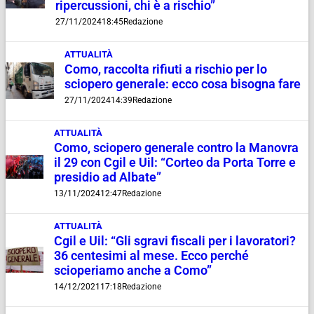
ripercussioni, chi è a rischio”
27/11/2024
18:45
Redazione
ATTUALITÀ
Como, raccolta rifiuti a rischio per lo
sciopero generale: ecco cosa bisogna fare
27/11/2024
14:39
Redazione
ATTUALITÀ
Como, sciopero generale contro la Manovra
il 29 con Cgil e Uil: “Corteo da Porta Torre e
presidio ad Albate”
13/11/2024
12:47
Redazione
ATTUALITÀ
Cgil e Uil: “Gli sgravi fiscali per i lavoratori?
36 centesimi al mese. Ecco perché
scioperiamo anche a Como”
14/12/2021
17:18
Redazione