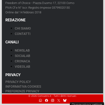
Freedom of Choice - Piazza Duomo 17, 22100 Como
PIVA Cf e N° Iscr. Registro Imprese 03799020130
Online dal 14 febbraio 2018
REDAZIONE
CHI SIAMO
CONTATTI
CANALI
NEWSLAB
SOCIALAB
CRONACA
VIDEOLAB
PRIVACY
PRIVACY POLICY
INFORMATIVA COOKIES
PREFERENZE PRIVACY
© 2026 Comozero.it - Tutti i diritti riservati.
Change privacy settings