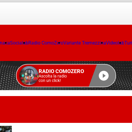
onaca
Socialab
Radio ComoZero
Variante Tremezzina
Videolab
Tur
RADIO COMOZERO
Ascolta la radio
con un click!