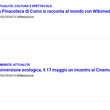
TUALITÀ
,
CULTURA E SPETTACOLO
a Pinacoteca di Como si racconta al mondo con Wikime
/05/2024
13:54
Redazione
BIENTE
,
ATTUALITÀ
onversione ecologica, il 17 maggio un incontro al Cinem
/05/2024
13:49
Redazione