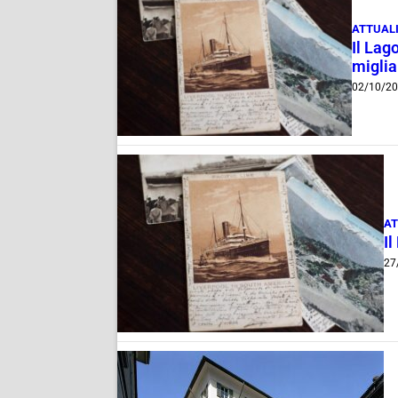
ATTUAL
Il Lag
migliai
02/10/2
AT
Il
27