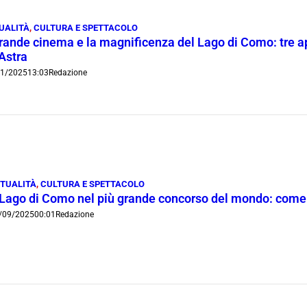
UALITÀ
,
CULTURA E SPETTACOLO
grande cinema e la magnificenza del Lago di Como: tre ap
’Astra
1/2025
13:03
Redazione
TUALITÀ
,
CULTURA E SPETTACOLO
l Lago di Como nel più grande concorso del mondo: come
/09/2025
00:01
Redazione