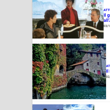
ATT
Il 
all
03/1
AT
I
02