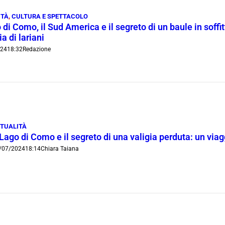
ITÀ
,
CULTURA E SPETTACOLO
o di Como, il Sud America e il segreto di un baule in soffi
a di lariani
024
18:32
Redazione
TUALITÀ
 Lago di Como e il segreto di una valigia perduta: un via
/07/2024
18:14
Chiara Taiana