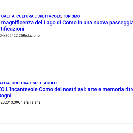
TUALITÀ
,
CULTURA E SPETTACOLO
,
TURISMO
 magnificenza del Lago di Como in una nuova passeggiata
rtificazioni
04/2024
22:25
Redazione
ALITÀ
,
CULTURA E SPETTACOLO
O L’incantevole Como dei nostri avi: arte e memoria ritr
Sogni
/2023
13:39
Chiara Taiana