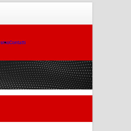
ismo
Contatti