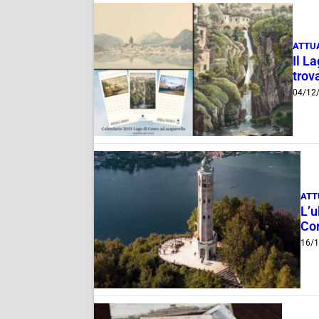
ATTU
Il L
trov
04/12
ATT
L’u
Co
16/1