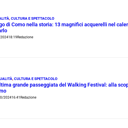
ALITÀ
,
CULTURA E SPETTACOLO
ago di Como nella storia: 13 magnifici acquerelli nel cal
arlo
/2024
18:19
Redazione
UALITÀ
,
CULTURA E SPETTACOLO
ltima grande passeggiata del Walking Festival: alla sco
mo
0/2024
16:41
Redazione