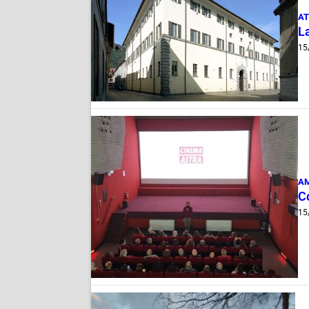
AT
L
15
AM
C
15