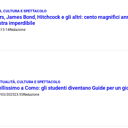
À
,
CULTURA E SPETTACOLO
rs, James Bond, Hitchcock e gli altri: cento magnifici a
tra imperdibile
5
13:14
Redazione
TUALITÀ
,
CULTURA E SPETTACOLO
llissimo a Como: gli studenti diventano Guide per un gio
/03/2025
23:55
Redazione