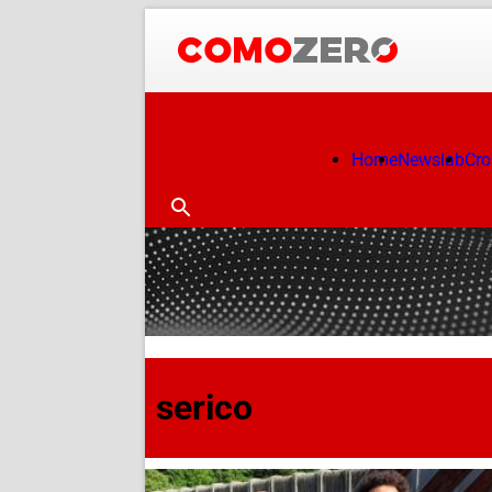
Home
Newslab
Cr
serico