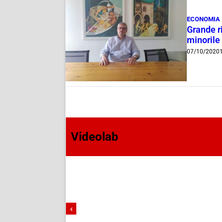
ECONOMIA
Grande r
minorile
07/10/2020
Videolab
‹