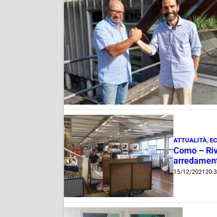
ATTUALITÀ
,
E
Como – Rivo
arredament
15/12/2021
20: