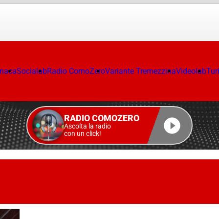
onaca
Socialab
Radio ComoZero
Variante Tremezzina
Videolab
Tur
RADIO COMOZERO
Ascolta la radio
con un click!