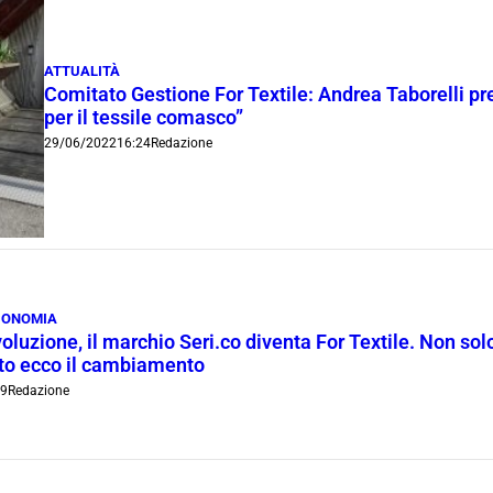
ATTUALITÀ
Comitato Gestione For Textile: Andrea Taborelli pr
per il tessile comasco”
29/06/2022
16:24
Redazione
CONOMIA
luzione, il marchio Seri.co diventa For Textile. Non so
o ecco il cambiamento
39
Redazione