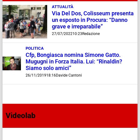
ATTUALITÀ
Via Del Dos, Colisseum presenta
un esposto in Procura: “Danno
grave e irreparabile”
27/07/2022
10:23
Redazione
POLITICA
Cfp, Bongiasca nomina Simone Gatto.
Mugugni in Forza Italia. Lui: “Rinaldin?
Siamo solo amici”
26/11/2019
18:16
Davide Cantoni
Videolab