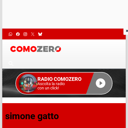
RADIO COMOZERO
Ascolta la radio
con un click!
simone gatto