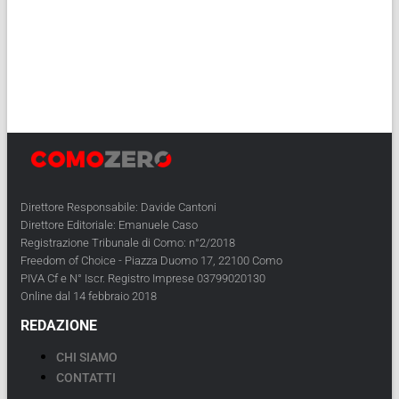
Direttore Responsabile: Davide Cantoni
Direttore Editoriale: Emanuele Caso
Registrazione Tribunale di Como: n°2/2018
Freedom of Choice - Piazza Duomo 17, 22100 Como
PIVA Cf e N° Iscr. Registro Imprese 03799020130
Online dal 14 febbraio 2018
REDAZIONE
CHI SIAMO
CONTATTI