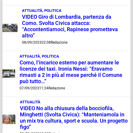
ATTUALITÀ
,
POLITICA
VIDEO Giro di Lombardia, partenza da
Como. Svolta Civica attacca:
“Accontentiamoci, Rapinese prometteva
altro”
08/09/2023
22:08
Redazione
ATTUALITÀ
,
POLITICA
Como, l’incarico esterno per aumentare le
licenze dei taxi. Ironia Nessi: “Eravamo
rimasti a 2 in più al mese perché il Comune
può tutto…”
07/09/2023
11:24
Redazione
ATTUALITÀ
VIDEO No alla chiusura della bocciofila,
Minghetti (Svolta Civica): “Manteniamola in
un mix tra cultura, sport e scuola. Un progetto
figo”