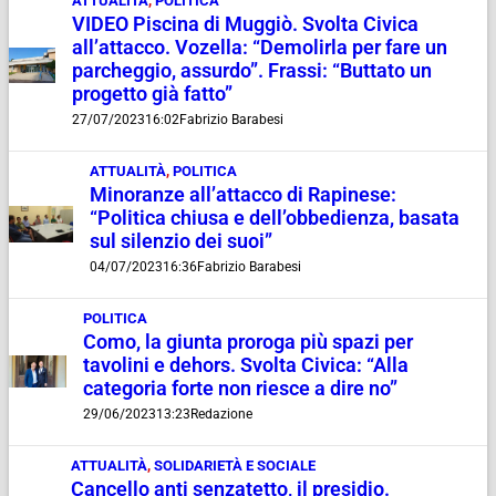
ATTUALITÀ
,
POLITICA
VIDEO Piscina di Muggiò. Svolta Civica
all’attacco. Vozella: “Demolirla per fare un
parcheggio, assurdo”. Frassi: “Buttato un
progetto già fatto”
27/07/2023
16:02
Fabrizio Barabesi
ATTUALITÀ
,
POLITICA
Minoranze all’attacco di Rapinese:
“Politica chiusa e dell’obbedienza, basata
sul silenzio dei suoi”
04/07/2023
16:36
Fabrizio Barabesi
POLITICA
Como, la giunta proroga più spazi per
tavolini e dehors. Svolta Civica: “Alla
categoria forte non riesce a dire no”
29/06/2023
13:23
Redazione
ATTUALITÀ
,
SOLIDARIETÀ E SOCIALE
Cancello anti senzatetto, il presidio.