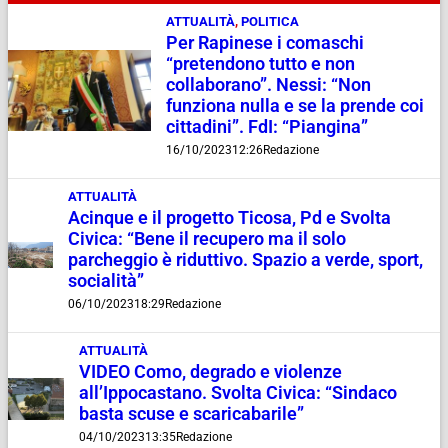
ATTUALITÀ
,
POLITICA
Per Rapinese i comaschi
“pretendono tutto e non
collaborano”. Nessi: “Non
funziona nulla e se la prende coi
cittadini”. FdI: “Piangina”
16/10/2023
12:26
Redazione
ATTUALITÀ
Acinque e il progetto Ticosa, Pd e Svolta
Civica: “Bene il recupero ma il solo
parcheggio è riduttivo. Spazio a verde, sport,
socialità”
06/10/2023
18:29
Redazione
ATTUALITÀ
VIDEO Como, degrado e violenze
all’Ippocastano. Svolta Civica: “Sindaco
basta scuse e scaricabarile”
04/10/2023
13:35
Redazione