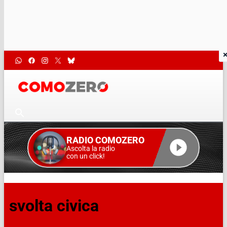
RADIO COMOZERO
Ascolta la radio
con un click!
svolta civica