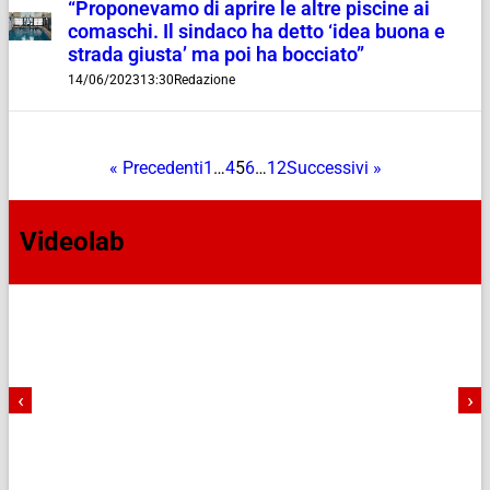
“Proponevamo di aprire le altre piscine ai
comaschi. Il sindaco ha detto ‘idea buona e
strada giusta’ ma poi ha bocciato”
14/06/2023
13:30
Redazione
« Precedenti
1
…
4
5
6
…
12
Successivi »
Videolab
‹
›