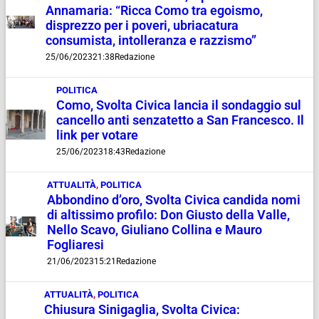
Annamaria: “Ricca Como tra egoismo,
disprezzo per i poveri, ubriacatura
consumista, intolleranza e razzismo”
25/06/2023
21:38
Redazione
POLITICA
Como, Svolta Civica lancia il sondaggio sul
cancello anti senzatetto a San Francesco. Il
link per votare
25/06/2023
18:43
Redazione
ATTUALITÀ
,
POLITICA
Abbondino d’oro, Svolta Civica candida nomi
di altissimo profilo: Don Giusto della Valle,
Nello Scavo, Giuliano Collina e Mauro
Fogliaresi
21/06/2023
15:21
Redazione
ATTUALITÀ
,
POLITICA
Chiusura Sinigaglia, Svolta Civica: