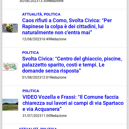
30/08/2023
13:30
Redazione
ATTUALITÀ
,
POLITICA
Caos rifiuti a Como, Svolta Civica: “Per
Rapinese la colpa è dei cittadini, lui
naturalmente non c’entra mai”
12/08/2023
16:49
Redazione
POLITICA
Svolta Civica: “Centro del ghiaccio, piscine,
palazzetto sparito, costi e tempi. Le
domande senza risposta”
01/08/2023
12:01
Redazione
POLITICA
VIDEO Vozella e Frassi: “Il Comune faccia
chiarezza sui lavori ai campi di via Spartaco
e via Acquanera”
31/07/2023
11:00
Redazione