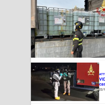
ATT
VID
ca
22/