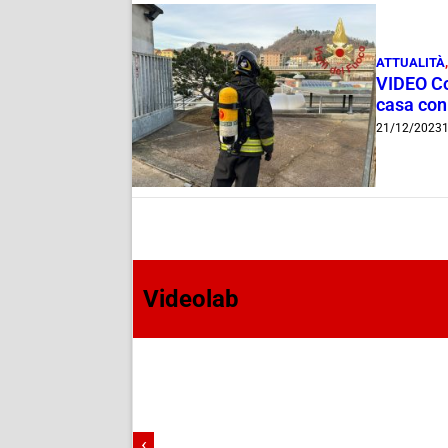
ATTUALITÀ
VIDEO Com
casa con 
21/12/2023
1
Videolab
‹