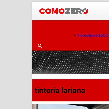
Home
Newslab
Cr
tintoria lariana