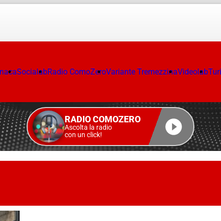
onaca
Socialab
Radio ComoZero
Variante Tremezzina
Videolab
Tur
RADIO COMOZERO
Ascolta la radio
con un click!