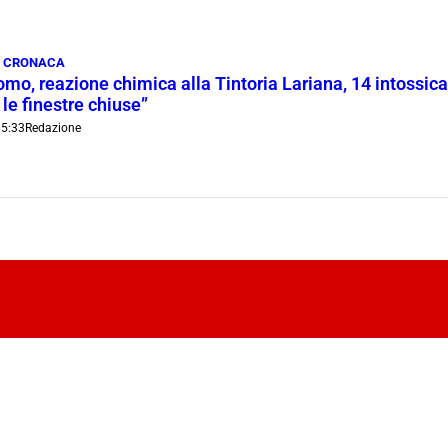
,
CRONACA
o, reazione chimica alla Tintoria Lariana, 14 intossicati
le finestre chiuse”
5:33
Redazione