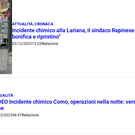
ATTUALITÀ
,
CRONACA
Incidente chimico alla Lariana, il sindaco Rapinese o
bonifica e ripristino”
22/12/2023
13:22
Redazione
UALITÀ
EO Incidente chimico Como, operazioni nella notte: versat
se
12/2023
08:47
Redazione