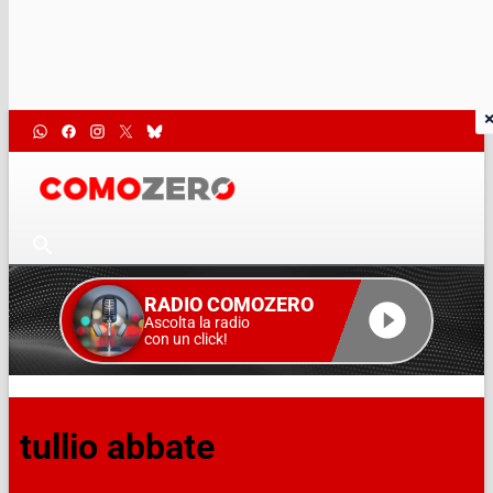
RADIO COMOZERO
Ascolta la radio
con un click!
tullio abbate