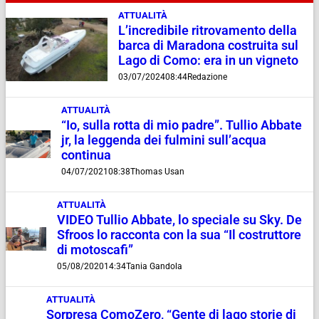
ATTUALITÀ
L’incredibile ritrovamento della
barca di Maradona costruita sul
Lago di Como: era in un vigneto
03/07/2024
08:44
Redazione
ATTUALITÀ
“Io, sulla rotta di mio padre”. Tullio Abbate
jr, la leggenda dei fulmini sull’acqua
continua
04/07/2021
08:38
Thomas Usan
ATTUALITÀ
VIDEO Tullio Abbate, lo speciale su Sky. De
Sfroos lo racconta con la sua “Il costruttore
di motoscafi”
05/08/2020
14:34
Tania Gandola
ATTUALITÀ
Sorpresa ComoZero, “Gente di lago storie di