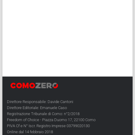
Direttore Responsabile: Davide Cantoni
Direttore Editoriale: Emanuele Caso
Registrazione Tribunale di Como: n°2/2018
Freedom of Choice - Piazza Duomo 17, 22100 Como
PIVA Cf e N° Iscr. Registro Imprese 03799020130
Online dal 14 febbraio 2018