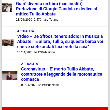
Guin” diventa un libro (con inediti).
Prefazione di Giorgio Gandola e dedica al
mitico Tullio Abbate
23/06/2020
12:57
Chiara Taiana
ATTUALITÀ
Video – De Sfroos, tenero addio in musica a
Abbate: “E allora, Tullio, su questa barca voi
che ve siete andati lascerete la scia”
10/04/2020
14:12
Redazione
ATTUALITÀ
Coronavirus – E’ morto Tullio Abbate,
costruttore e leggenda della motonautica
comasca
09/04/2020
12:49
Redazione