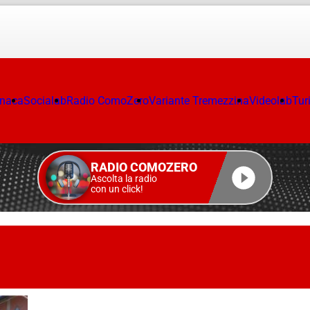
onaca
Socialab
Radio ComoZero
Variante Tremezzina
Videolab
Tur
RADIO COMOZERO
Ascolta la radio
con un click!