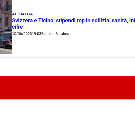
ATTUALITÀ
Svizzera e Ticino: stipendi top in edilizia, sanità, i
cifre
10/06/2023
19:03
Fabrizio Barabesi