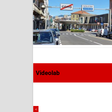
Videolab
‹