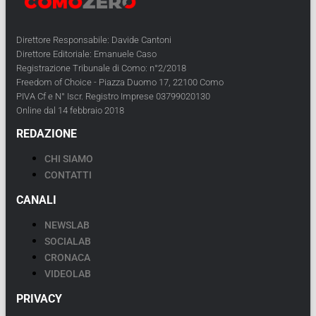
Direttore Responsabile: Davide Cantoni
Direttore Editoriale: Emanuele Caso
Registrazione Tribunale di Como: n°2/2018
Freedom of Choice - Piazza Duomo 17, 22100 Como
PIVA Cf e N° Iscr. Registro Imprese 03799020130
Online dal 14 febbraio 2018
REDAZIONE
CHI SIAMO
CONTATTI
CANALI
NEWSLAB
SOCIALAB
CRONACA
VIDEOLAB
PRIVACY