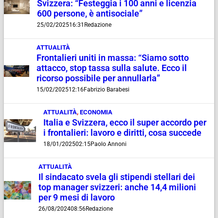
Svizzera: “Festeggia i 100 anni e licenzia
600 persone, è antisociale”
25/02/2025
16:31
Redazione
ATTUALITÀ
Frontalieri uniti in massa: “Siamo sotto
attacco, stop tassa sulla salute. Ecco il
ricorso possibile per annullarla”
15/02/2025
12:16
Fabrizio Barabesi
ATTUALITÀ
,
ECONOMIA
Italia e Svizzera, ecco il super accordo per
i frontalieri: lavoro e diritti, cosa succede
18/01/2025
02:15
Paolo Annoni
ATTUALITÀ
Il sindacato svela gli stipendi stellari dei
top manager svizzeri: anche 14,4 milioni
per 9 mesi di lavoro
26/08/2024
08:56
Redazione