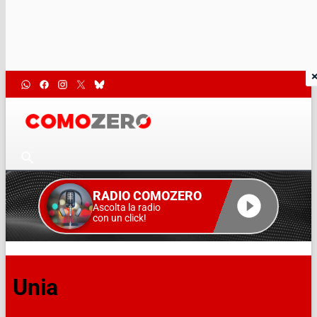
RADIO COMOZERO
Ascolta la radio
con un click!
Unia