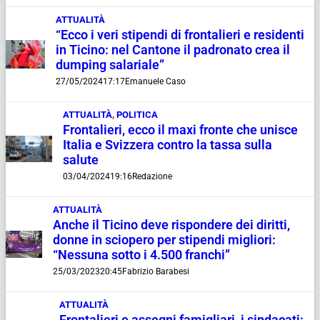
ATTUALITÀ
“Ecco i veri stipendi di frontalieri e residenti
in Ticino: nel Cantone il padronato crea il
dumping salariale”
27/05/2024
17:17
Emanuele Caso
ATTUALITÀ
,
POLITICA
Frontalieri, ecco il maxi fronte che unisce
Italia e Svizzera contro la tassa sulla
salute
03/04/2024
19:16
Redazione
ATTUALITÀ
Anche il Ticino deve rispondere dei diritti,
donne in sciopero per stipendi migliori:
“Nessuna sotto i 4.500 franchi”
25/03/2023
20:45
Fabrizio Barabesi
ATTUALITÀ
Frontalieri e assegni famigliari, i sindacati: