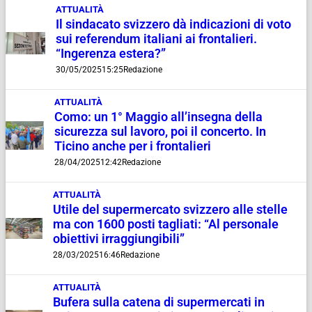
ATTUALITÀ
Il sindacato svizzero dà indicazioni di voto
sui referendum italiani ai frontalieri.
“Ingerenza estera?”
30/05/2025
15:25
Redazione
ATTUALITÀ
Como: un 1° Maggio all’insegna della
sicurezza sul lavoro, poi il concerto. In
Ticino anche per i frontalieri
28/04/2025
12:42
Redazione
ATTUALITÀ
Utile del supermercato svizzero alle stelle
ma con 1600 posti tagliati: “Al personale
obiettivi irraggiungibili”
28/03/2025
16:46
Redazione
ATTUALITÀ
Bufera sulla catena di supermercati in