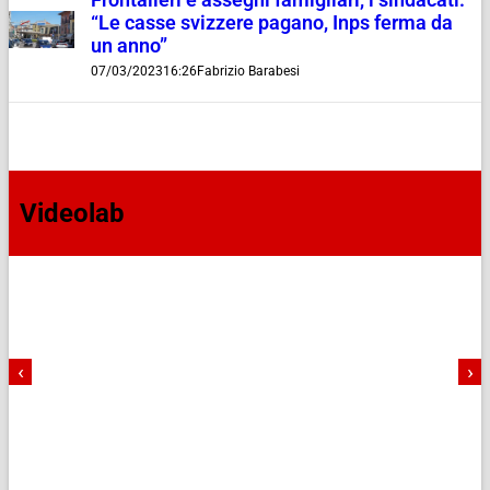
“Le casse svizzere pagano, Inps ferma da
un anno”
07/03/2023
16:26
Fabrizio Barabesi
Videolab
‹
›