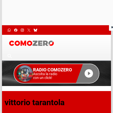
RADIO COMOZERO
Ascolta la radio
con un click!
vittorio tarantola