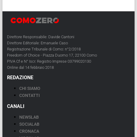
Direttore Responsabile: Davide Cantoni
Direttore Editoriale: Emanuele Caso
Registrazione Tribunale di Como: n°2/2018
Freedom of Choice - Piazza Duomo 17, 22100 Como
PIVA Cf e N° Iscr. Registro Imprese 03799020130
Online dal 14 febbraio 2018
REDAZIONE
CHI SIAMO
CONTATTI
CANALI
NEWSLAB
SOCIALAB
CRONACA