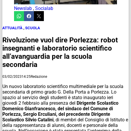
Newslab
,
Socialab
ATTUALITÀ
,
SCUOLA
Rivoluzione vuol dire Porlezza: robot
insegnanti e laboratorio scientifico
all’avanguardia per la scuola
secondaria
03/02/2023
14:25
Redazione
Un nuovo laboratorio scientifico multimediale per la scuola
secondaria di primo grado G. Della Porta a Porlezza. Lo
spazio al servizio degli studenti è stato inaugurato ieri
giovedì 2 febbraio alla presenza del
Dirigente Scolastico
Domenico Gianfrancesco, del sindaco del Comune di
Porlezza, Sergio Erculiani, del precedente Dirigente
Scolastico Silvio Catalini
, di membri del Consiglio di Istituto e
della rappresentanza di alunni, docenti e personale della
scuola. Nell’occasione è stata presentata l’anteprima della