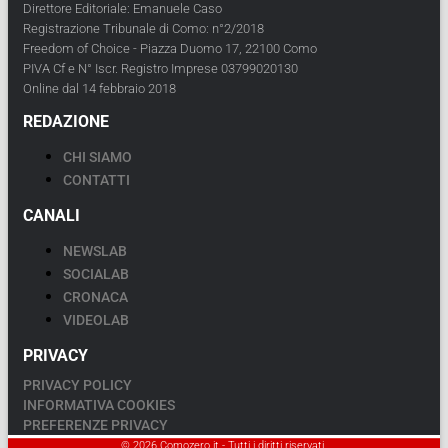
Direttore Editoriale: Emanuele Caso
Registrazione Tribunale di Como: n°2/2018
Freedom of Choice - Piazza Duomo 17, 22100 Como
PIVA Cf e N° Iscr. Registro Imprese 03799020130
Online dal 14 febbraio 2018
REDAZIONE
CHI SIAMO
CONTATTI
CANALI
NEWSLAB
SOCIALAB
CRONACA
VIDEOLAB
PRIVACY
PRIVACY POLICY
INFORMATIVA COOKIES
PREFERENZE PRIVACY
© 2026 Comozero.it - Tutti i diritti riservati.