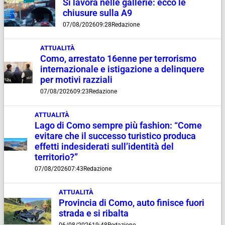
Si lavora nelle gallerie: ecco le
chiusure sulla A9
07/08/2026
09:28
Redazione
ATTUALITÀ
Como, arrestato 16enne per terrorismo
internazionale e istigazione a delinquere
per motivi razziali
07/08/2026
09:23
Redazione
ATTUALITÀ
Lago di Como sempre più fashion: “Come
evitare che il successo turistico produca
effetti indesiderati sull’identità del
territorio?”
07/08/2026
07:43
Redazione
ATTUALITÀ
Provincia di Como, auto finisce fuori
strada e si ribalta