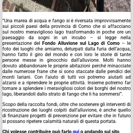
“
Una marea di acqua e fango si è riversata improvvisamente
sui piccoli paesi della provincia di Como che si affacciano
sul nostro meraviglioso lago trasformando in poche ore un
paesaggio da sogni in un incubo
– si legge nella
presentazione del
Fondo Alluvione sul Lago di Como
–
le
foto dei luoghi che amiamo, deturpati dalla furia dell’acqua,
hanno fatto il giro del mondo e con loro le storie di tante
persone messe in ginocchio dall’alluvione. Molti hanno
dovuto abbandonare le proprie abitazioni perché minacciate
dalle numerose frane che si sono staccate dalle pendici dei
monti lariani. Con l’aiuto di tutti voi potremo aiutarli ad
alzarsi e a riprendere le proprie attività. Insieme potremo far
tornare a splendere i meravigliosi colori dei borghi del nostro
lago, liberandoli dallo strato di fango che li ha sommersi
”.
Scopo della raccolta fondi, oltre che sostenere gli interventi di
ricostruzione dei luoghi colpiti dall’alluvione, è anche quello
di finanziare progetti di prevenzione per evitare che in futuro
si possano ripetere calamità naturali di questa portata.
Chi volesse contribuire può farlo
qui
o andando sul sito