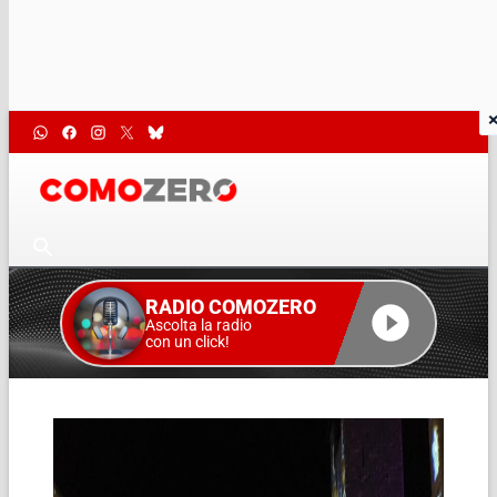
RADIO COMOZERO
Ascolta la radio
con un click!