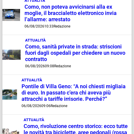
ATTUALITÀ
Como, non poteva avvicinarsi alla ex
moglie, il braccialetto elettronico invia
l’allarme: arrestato
06/08/2026
10:33
Redazione
ATTUALITÀ
Como, sanità private in strada: striscioni
fuori dagli ospedali per chiedere un nuovo
contratto
06/08/2026
09:08
Redazione
ATTUALITÀ
Pontile di Villa Geno: “A noi chiesti migliaia
di euro. In passato c’era chi aveva più
attracchi a tariffe irrisorie. Perché?”
06/08/2026
09:06
Redazione
ATTUALITÀ
Como, rivoluzione centro storico: ecco tutte
le novità tra biciclette, aree pedonali (rossa