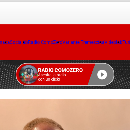
onaca
Socialab
Radio ComoZero
Variante Tremezzina
Videolab
Tur
RADIO COMOZERO
Ascolta la radio
con un click!