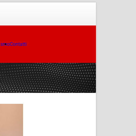
ismo
Contatti