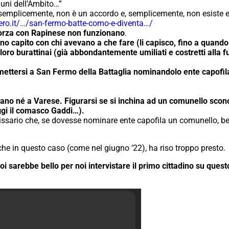
uni dell’Ambito…”
, semplicemente, non è un accordo e, semplicemente, non esiste e
ero.it/…/san-fermo-batte-como-e-diventa…/
forza con Rapinese non funzionano
.
o capito con chi avevano a che fare (li capisco, fino a quando
ai loro burattinai (già abbondantemente umiliati e costretti all
ettersi a San Fermo della Battaglia nominandolo ente capofil
ano né a Varese. Figurarsi se si inchina ad un comunello scono
gi il comasco Gaddi…).
ssario che, se dovesse nominare ente capofila un comunello, b
che in questo caso (come nel giugno ‘22), ha riso troppo presto.
 sarebbe bello per noi intervistare il primo cittadino su questo