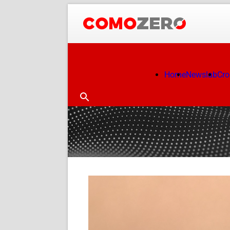
Home
Newslab
Cr