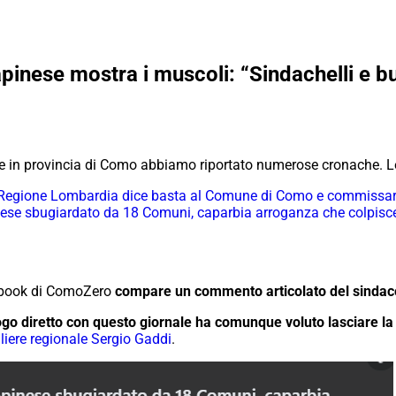
inese mostra i muscoli: “Sindachelli e b
le in provincia di Como abbiamo riportato numerose cronache. L
i: Regione Lombardia dice basta al Comune di Como e commissar
nese sbugiardato da 18 Comuni, caparbia arroganza che colpisce
cebook di ComoZero
compare un commento articolato del sindac
logo diretto con questo giornale ha comunque voluto lasciare l
igliere regionale Sergio Gaddi
.