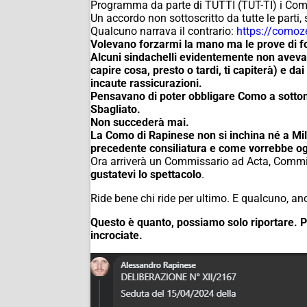
Programma da parte di TUTTI (TUT-TI) i Com
Un accordo non sottoscritto da tutte le parti
Qualcuno narrava il contrario:
https://comoz
Volevano forzarmi la mano ma le prove di 
Alcuni sindachelli evidentemente non avevan
capire cosa, presto o tardi, ti capiterà) e d
incaute rassicurazioni.
Pensavano di poter obbligare Como a sottom
Sbagliato.
Non succederà mai.
La Como di Rapinese non si inchina né a Mil
precedente consiliatura e come vorrebbe og
Ora arriverà un Commissario ad Acta, Commi
gustatevi lo spettacolo
.
Ride bene chi ride per ultimo. E qualcuno, an
Questo è quanto, possiamo solo riportare. Poi
incrociate.