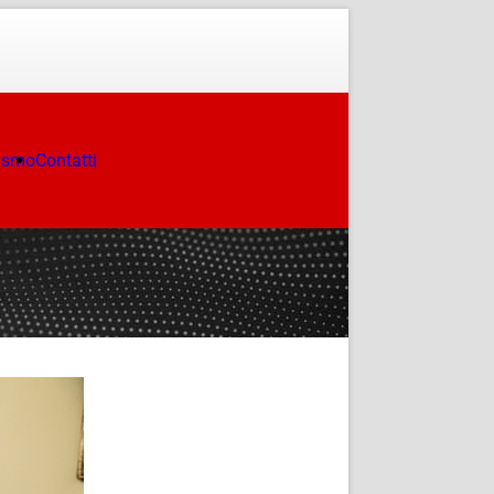
ismo
Contatti