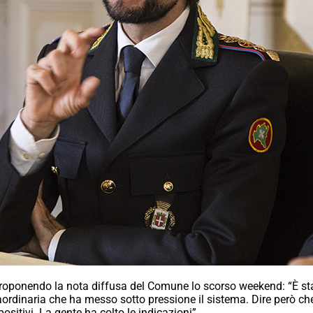
riproponendo la nota diffusa del Comune lo scorso weekend: “È sta
ordinaria che ha messo sotto pressione il sistema. Dire però che
ositivi. La gente ha colto le indicazioni”.