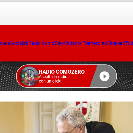
onaca
Socialab
Radio ComoZero
Variante Tremezzina
Videolab
Tur
RADIO COMOZERO
Ascolta la radio
con un click!