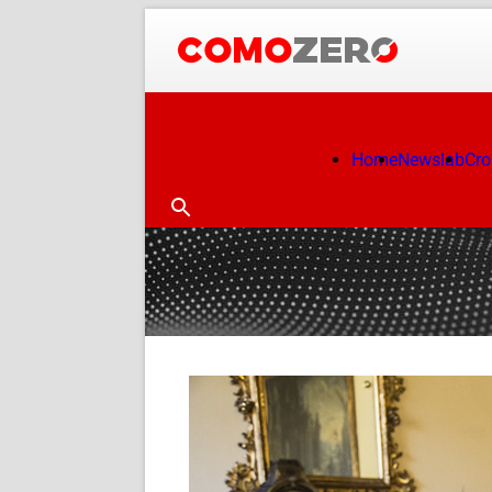
Home
Newslab
Cr