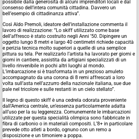
possibile dalla generosità di alcuni imprenditori locali e dal
consenso dell’intera comunità cittadina. Davvero un
bell’esempio di cittadinanza attiva”.
Così Aldo Premoli, ideatore dell’installazione commenta il
lavoro di realizzazione: “Lo skiff utilizzato come base
dell’affresco è stato costruito negli Anni ’50. Dipingere un
oggetto lungo 8 metri e largo 40 centimetri richiede capacità
e perizia tecnica molto superiori a quelle di una semplice
pittura su tela. Per realizzarlo l’artista ha lavorato per giorni e
giorni in cantiere, assistita da artigiani specializzati di un
livello rinvenibile in pochi altri luoghi al mondo.
L’imbarcazione si è trasformata in un prezioso amuleto
accompagnato da una corona di 8 remi affrescati a loro
volta sull’asta nell’azzurro della nazionale italiana, sue due
pale nel tricolore e sulle restanti in un cielo stellato”.
Il legno di questo skiff è una cedrela odorata proveniente
dall’America centrale, un’essenza particolarmente adatta
all’uso per la su leggerezza. Comunemente le imbarcazioni
utilizzate per questa specialità olimpica sono fabbricate in
fibra di carbonio o in materiali compositi. L’8+ in particolare
prevede otto atleti a bordo, ognuno con un remo a
disposizione e un timoniere a poppa.