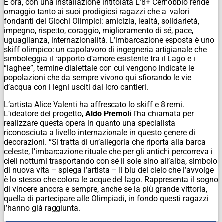
E ora, con una installazione intitolata L’8+ Cernobbio rende
omaggio tanto ai suoi prodigiosi ragazzi che ai valori
fondanti dei Giochi Olimpici: amicizia, lealtà, solidarietà,
impegno, rispetto, coraggio, miglioramento di sé, pace,
uguaglianza, internazionalità. L’imbarcazione esposta è uno
skiff olimpico: un capolavoro di ingegneria artigianale che
simboleggia il rapporto d’amore esistente tra il Lago e i
“laghee”, termine dialettale con cui vengono indicate le
popolazioni che da sempre vivono qui sfiorando le vie
d’acqua con i legni usciti dai loro cantieri.
L’artista Alice Valenti ha affrescato lo skiff e 8 remi.
L’ideatore del progetto,
Aldo Premoli
l’ha chiamata per
realizzare questa opera in quanto una specialista
riconosciuta a livello internazionale in questo genere di
decorazioni. “Si tratta di un’allegoria che riporta alla barca
celeste, l’imbarcazione rituale che per gli antichi percorreva i
cieli notturni trasportando con sé il sole sino all’alba, simbolo
di nuova vita – spiega l’artista – Il blu del cielo che l’avvolge
è lo stesso che colora le acque del lago. Rappresenta il sogno
di vincere ancora e sempre, anche se la più grande vittoria,
quella di partecipare alle Olimpiadi, in fondo questi ragazzi
l’hanno già raggiunta.