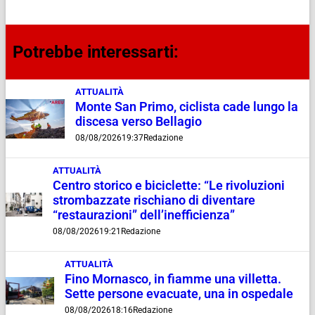
Potrebbe interessarti:
ATTUALITÀ
Monte San Primo, ciclista cade lungo la
discesa verso Bellagio
08/08/2026
19:37
Redazione
ATTUALITÀ
Centro storico e biciclette: “Le rivoluzioni
strombazzate rischiano di diventare
“restaurazioni” dell’inefficienza”
08/08/2026
19:21
Redazione
ATTUALITÀ
Fino Mornasco, in fiamme una villetta.
Sette persone evacuate, una in ospedale
08/08/2026
18:16
Redazione