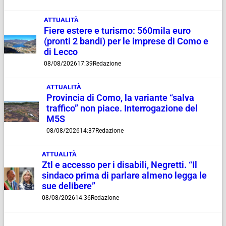
ATTUALITÀ
Fiere estere e turismo: 560mila euro
(pronti 2 bandi) per le imprese di Como e
di Lecco
08/08/2026
17:39
Redazione
ATTUALITÀ
Provincia di Como, la variante “salva
traffico” non piace. Interrogazione del
M5S
08/08/2026
14:37
Redazione
ATTUALITÀ
Ztl e accesso per i disabili, Negretti. “Il
sindaco prima di parlare almeno legga le
sue delibere”
08/08/2026
14:36
Redazione