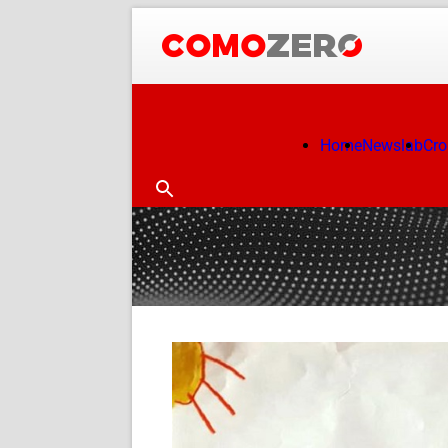
Home
Newslab
Cr