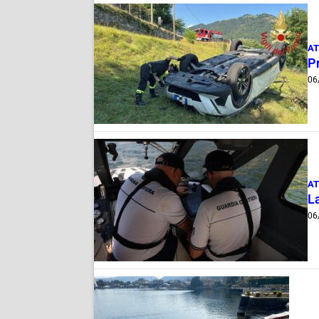
AT
Pr
06
AT
La
06