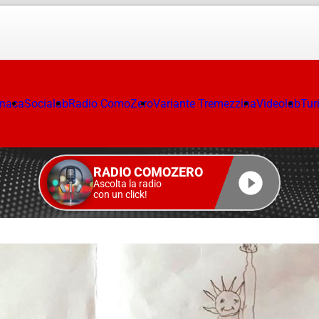
onaca
Socialab
Radio ComoZero
Variante Tremezzina
Videolab
Tur
RADIO COMOZERO
Ascolta la radio
con un click!