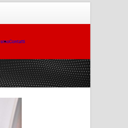
ismo
Contatti