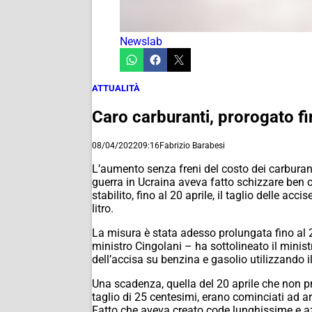
Newslab
ATTUALITÀ
Caro carburanti, prorogato fin
08/04/2022
09:16
Fabrizio Barabesi
L’aumento senza freni del costo dei carburant
guerra in Ucraina aveva fatto schizzare ben ol
stabilito, fino al 20 aprile, il taglio delle 
litro.
La misura è stata adesso prolungata fino al 2
ministro Cingolani – ha sottolineato il minis
dell’accisa su benzina e gasolio utilizzando i
Una scadenza, quella del 20 aprile che non p
taglio di 25 centesimi, erano cominciati ad a
Fatto che aveva creato code lunghissime e a