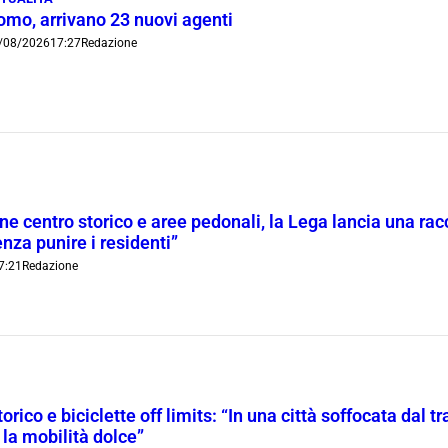
omo, arrivano 23 nuovi agenti
/08/2026
17:27
Redazione
ne centro storico e aree pedonali, la Lega lancia una racc
nza punire i residenti”
7:21
Redazione
orico e biciclette off limits: “In una città soffocata dal t
 la mobilità dolce”