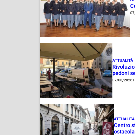
C
07
ATTUALITÀ
Rivoluzio
pedoni se
07/08/2026
1
ATTUALITÀ
Centro st
ostacola