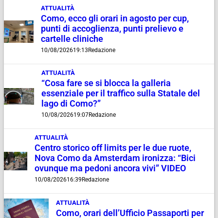
ATTUALITÀ
Como, ecco gli orari in agosto per cup,
punti di accoglienza, punti prelievo e
cartelle cliniche
10/08/2026
19:13
Redazione
ATTUALITÀ
“Cosa fare se si blocca la galleria
essenziale per il traffico sulla Statale del
lago di Como?”
10/08/2026
19:07
Redazione
ATTUALITÀ
Centro storico off limits per le due ruote,
Nova Como da Amsterdam ironizza: “Bici
ovunque ma pedoni ancora vivi” VIDEO
10/08/2026
16:39
Redazione
ATTUALITÀ
Como, orari dell’Ufficio Passaporti per