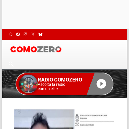
RADIO COMOZERO
Ascolta la radio
con un click!