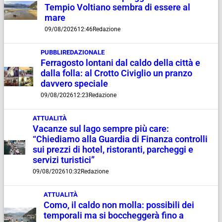
Tempio Voltiano sembra di essere al
mare
09/08/2026
12:46
Redazione
PUBBLIREDAZIONALE
Ferragosto lontani dal caldo della città e
dalla folla: al Crotto Civiglio un pranzo
davvero speciale
09/08/2026
12:23
Redazione
ATTUALITÀ
Vacanze sul lago sempre più care:
“Chiediamo alla Guardia di Finanza controlli
sui prezzi di hotel, ristoranti, parcheggi e
servizi turistici”
09/08/2026
10:32
Redazione
ATTUALITÀ
Como, il caldo non molla: possibili dei
temporali ma si boccheggerà fino a