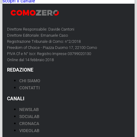
scopri il canale
Direttore Responsabile: Davide Cantoni
Direttore Editoriale: Emanuele Caso
Registrazione Tribunale di Como: n°2/2018
Freedom of Choice - Piazza Duomo 17, 22100 Como
PIVA Cf e N° Iscr. Registro Imprese 03799020130
Online dal 14 febbraio 2018
REDAZIONE
CHI SIAMO
CONTATTI
CANALI
NEWSLAB
SOCIALAB
CRONACA
VIDEOLAB