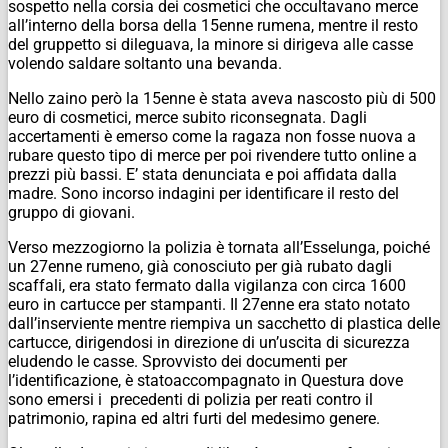
sospetto nella corsia dei cosmetici che occultavano merce
all’interno della borsa della 15enne rumena, mentre il resto
del gruppetto si dileguava, la minore si dirigeva alle casse
volendo saldare soltanto una bevanda.
Nello zaino però la 15enne è stata aveva nascosto più di 500
euro di cosmetici, merce subito riconsegnata. Dagli
accertamenti è emerso come la ragaza non fosse nuova a
rubare questo tipo di merce per poi rivendere tutto online a
prezzi più bassi
. E’ stata denunciata e poi affidata dalla
madre.
Sono incorso indagini per identificare il resto del
gruppo di giovani.
Verso mezzogiorno la polizia è tornata all’Esselunga, poiché
un 27enne rumeno, già conosciuto per già rubato dagli
scaffali, era stato fermato dalla vigilanza con circa 1600
euro in cartucce per stampanti. Il 27enne era stato notato
dall’inserviente mentre riempiva un sacchetto di plastica delle
cartucce, dirigendosi in direzione di un’uscita di sicurezza
eludendo le casse. Sprovvisto dei documenti per
l’identificazione, è statoaccompagnato in Questura dove
sono emersi i precedenti di polizia per reati contro il
patrimonio, rapina ed altri furti del medesimo genere.