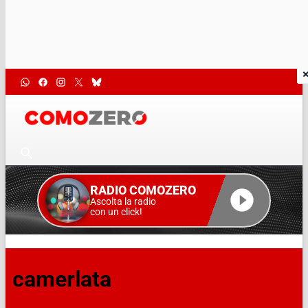
RADIO COMOZERO
Ascolta la radio
con un click!
camerlata