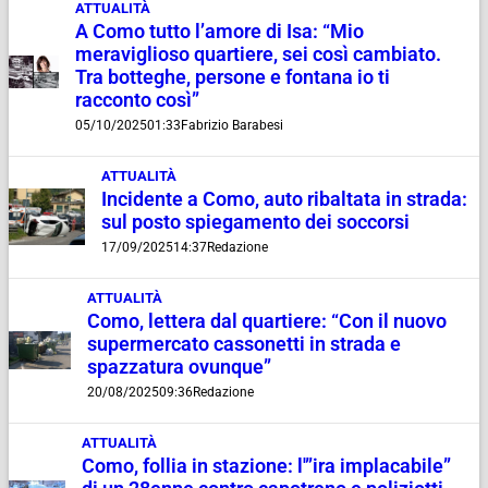
ATTUALITÀ
A Como tutto l’amore di Isa: “Mio
meraviglioso quartiere, sei così cambiato.
Tra botteghe, persone e fontana io ti
racconto così”
05/10/2025
01:33
Fabrizio Barabesi
ATTUALITÀ
Incidente a Como, auto ribaltata in strada:
sul posto spiegamento dei soccorsi
17/09/2025
14:37
Redazione
ATTUALITÀ
Como, lettera dal quartiere: “Con il nuovo
supermercato cassonetti in strada e
spazzatura ovunque”
20/08/2025
09:36
Redazione
ATTUALITÀ
Como, follia in stazione: l'”ira implacabile”