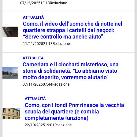
07/12/2025
13:13
Redazione
ATTUALITÀ
Como, il video dell’uomo che di notte nel
quartiere strappa i cartelli dai negozi:
“Serve controllo ma anche aiuto”
11/11/2025
21:18
Redazione
ATTUALITÀ
Camerlata e il clochard misterioso, una
storia di solidarietà. “Lo abbiamo visto
molto deperito, vorremmo aiutarlo”
07/11/2025
07:44
Redazione
ATTUALITÀ
Como, con i fondi Pnrr rinasce la vecchia
scuola del quartiere (e cambia
completamente funzione)
22/10/2025
19:01
Redazione