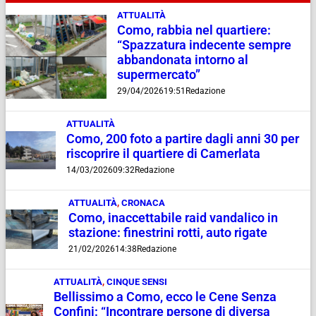
ATTUALITÀ
Como, rabbia nel quartiere:
“Spazzatura indecente sempre
abbandonata intorno al
supermercato”
29/04/2026
19:51
Redazione
ATTUALITÀ
Como, 200 foto a partire dagli anni 30 per
riscoprire il quartiere di Camerlata
14/03/2026
09:32
Redazione
ATTUALITÀ
,
CRONACA
Como, inaccettabile raid vandalico in
stazione: finestrini rotti, auto rigate
21/02/2026
14:38
Redazione
ATTUALITÀ
,
CINQUE SENSI
Bellissimo a Como, ecco le Cene Senza
Confini: “Incontrare persone di diversa