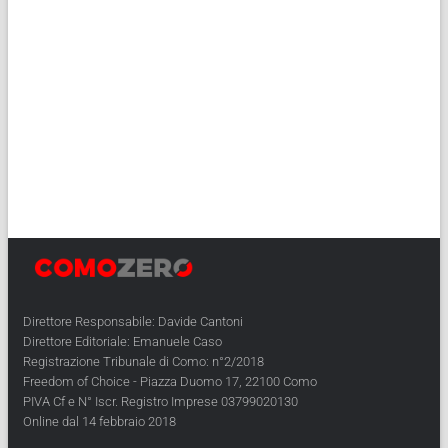
Direttore Responsabile: Davide Cantoni
Direttore Editoriale: Emanuele Caso
Registrazione Tribunale di Como: n°2/2018
Freedom of Choice - Piazza Duomo 17, 22100 Como
PIVA Cf e N° Iscr. Registro Imprese 03799020130
Online dal 14 febbraio 2018