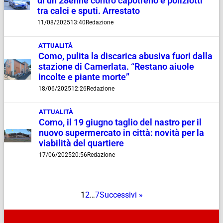
di un 28enne contro capotreno e poliziotti
tra calci e sputi. Arrestato
11/08/2025
13:40
Redazione
ATTUALITÀ
Como, pulita la discarica abusiva fuori dalla
stazione di Camerlata. “Restano aiuole
incolte e piante morte”
18/06/2025
12:26
Redazione
ATTUALITÀ
Como, il 19 giugno taglio del nastro per il
nuovo supermercato in città: novità per la
viabilità del quartiere
17/06/2025
20:56
Redazione
1
2
…
7
Successivi »