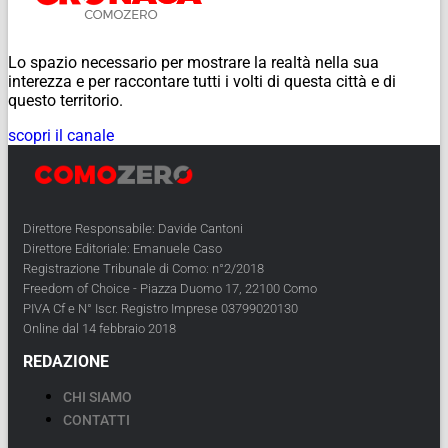
Lo spazio necessario per mostrare la realtà nella sua
interezza e per raccontare tutti i volti di questa città e di
questo territorio.
scopri il canale
Direttore Responsabile: Davide Cantoni
Direttore Editoriale: Emanuele Caso
Registrazione Tribunale di Como: n°2/2018
Freedom of Choice - Piazza Duomo 17, 22100 Como
PIVA Cf e N° Iscr. Registro Imprese 03799020130
Online dal 14 febbraio 2018
REDAZIONE
CHI SIAMO
CONTATTI