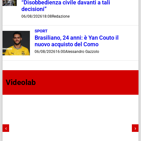
“Disobbedienza civile davanti a tali
decisioni”
06/08/2026
18:08
Redazione
SPORT
Brasiliano, 24 anni: è Yan Couto il
nuovo acquisto del Como
06/08/2026
16:00
Alessandro Gazzolo
Videolab
‹
›