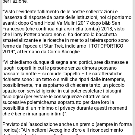
per l’azione.
“Visto l’evidente fallimento delle nostre sollecitazioni e
l’assenza di risposte da parte delle istituzioni, noi ci portiamo
avanti: dopo Grand Hotel ValMulini 2017 dopo b&b San
Francesco (che continua rigirarsi nella tomba) 2018, visto
che Harry Potter ancora non ci ha donato la bacchetta
smaterializzante e le ricerche in merito al teletrasporto sono
ferme dall’epoca di Star Trek, indiciamo il TOTOPORTICO
2019”, affermano da Como Accoglie.
“Vi chiediamo dunque di segnalare: portici, aree dismesse e
luoghi coperti in cui le persone senza dimora possano
passare la notte – si chiude l’appello – Le carattersitiche
richieste sono : un tetto o simili che ripari dalle intemperie,
possibilmente, ma sappiamo di chiedere tanto, un piccolo
spazio con servizi igienici in cui poter espletare i bisogni
fisiologici (per evitare le conseguenze olfattive con
successive polemiche,ma soprattutto per dare loro la
possibilità di un minimo di privacy durante questi momenti
che è bene rimangano intimi)”.
Previsto dall’associazione anche un premio (sempre in forma
ironica): “Al vincitore l’Accoglino d’oro e il riconoscimento