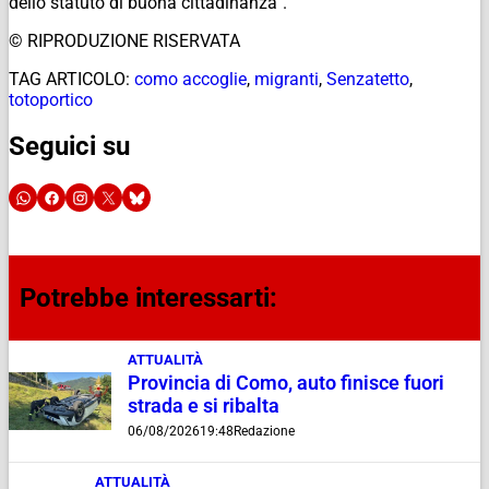
dello statuto di buona cittadinanza”.
© RIPRODUZIONE RISERVATA
TAG ARTICOLO:
como accoglie
,
migranti
,
Senzatetto
,
totoportico
Seguici su
Potrebbe interessarti:
ATTUALITÀ
Provincia di Como, auto finisce fuori
strada e si ribalta
06/08/2026
19:48
Redazione
ATTUALITÀ