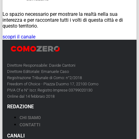
Lo spazio necessario per mostrare la realtà nella sua
interezza e per raccontare tutti i volti di questa città e di
questo territorio.
scopri il canale
Direttore Responsabile: Davide Cantoni
Direttore Editoriale: Emanuele Caso
Registrazione Tribunale di Como: n°2/2018
Freedom of Choice - Piazza Duomo 17, 22100 Como
PIVA Cf e N° Iscr. Registro Imprese 03799020130
Online dal 14 febbraio 2018
REDAZIONE
CHI SIAMO
CONTATTI
CANALI