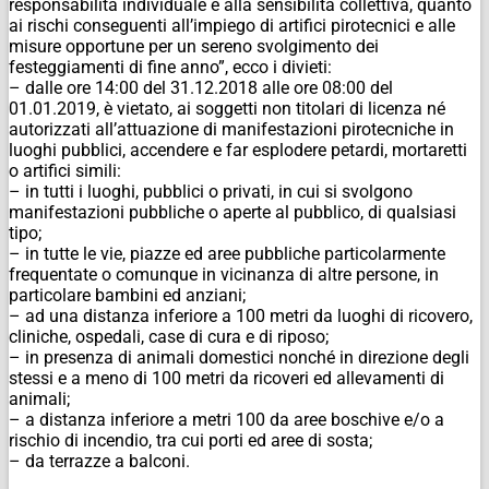
responsabilità individuale e alla sensibilità collettiva, quanto
ai rischi conseguenti all’impiego di artifici pirotecnici e alle
misure opportune per un sereno svolgimento dei
festeggiamenti di fine anno”, ecco i divieti:
– dalle ore 14:00 del 31.12.2018 alle ore 08:00 del
01.01.2019, è vietato, ai soggetti non titolari di licenza né
autorizzati all’attuazione di manifestazioni pirotecniche in
luoghi pubblici, accendere e far esplodere petardi, mortaretti
o artifici simili:
– in tutti i luoghi, pubblici o privati, in cui si svolgono
manifestazioni pubbliche o aperte al pubblico, di qualsiasi
tipo;
– in tutte le vie, piazze ed aree pubbliche particolarmente
frequentate o comunque in vicinanza di altre persone, in
particolare bambini ed anziani;
– ad una distanza inferiore a 100 metri da luoghi di ricovero,
cliniche, ospedali, case di cura e di riposo;
– in presenza di animali domestici nonché in direzione degli
stessi e a meno di 100 metri da ricoveri ed allevamenti di
animali;
– a distanza inferiore a metri 100 da aree boschive e/o a
rischio di incendio, tra cui porti ed aree di sosta;
– da terrazze a balconi.