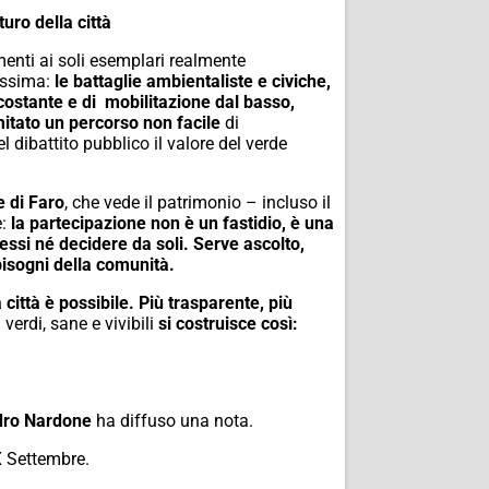
uro della città
menti ai soli esemplari realmente
tissima:
le battaglie ambientaliste e civiche,
costante e di
mobilitazione dal basso,
itato un percorso non facile
di
 dibattito pubblico il valore del verde
 di Faro
, che vede il patrimonio – incluso il
e:
la partecipazione non è un fastidio, è una
si né decidere da soli. Serve ascolto,
bisogni della comunità.
 città è possibile. Più trasparente, più
verdi, sane e vivibili
si costruisce così:
dro Nardone
ha diffuso una nota.
XX Settembre.