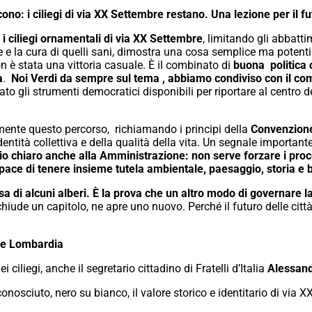
ono: i ciliegi di via XX Settembre restano. Una lezione per il fut
 i ciliegi ornamentali di via XX Settembre
, limitando gli abbatti
e e la cura di quelli sani, dimostra una cosa semplice ma poten
n è stata una vittoria casuale. È il combinato di
buona politica 
a
.
Noi Verdi da sempre sul tema , abbiamo condiviso con il com
o gli strumenti democratici disponibili per riportare al centro del
mente questo percorso, richiamando i principi della
Convenzione
entità collettiva e della qualità della vita. Un segnale important
chiaro anche alla Amministrazione: non serve forzare i proces
pace di tenere insieme tutela ambientale, paesaggio, storia e 
sa di alcuni alberi. È la prova che un altro modo di governare la
hiude un capitolo, ne apre uno nuovo. Perché il futuro delle città 
de Lombardia
 ciliegi, anche il segretario cittadino di Fratelli d’Italia
Alessan
onosciuto, nero su bianco, il valore storico e identitario di via 