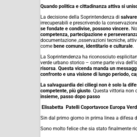
Quando politica e cittadinanza attiva si unisc
La decisione della Soprintendenza di
salvare
irrecuperabili e prescrivendo la conservazion
se fondate e condivise, possono vincere.
No
competenza, partecipazione e perseveranz
documentazione ,osservazioni tecniche, attivat
come
bene comune, identitario e culturale
.
La Soprintendenza ha riconosciuto esplicita
verde urbano storico – come parte viva dell’id
risorsa
.
Questa vicenda manda un messaggio 
confronto e una visione di lungo periodo, ca
La salvaguardia dei ciliegi non è solo la dife
competente, più giusto
.
Questa vittoria non c
insieme, passo dopo passo
Elisabetta Patelli Coportavoce Europa Ver
Sin dal primo giorno in prima linea a difesa dei
Sono molto felice che sia stato finalmente ric