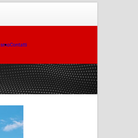
ismo
Contatti