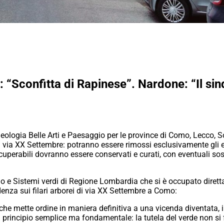
i: “Sconfitta di Rapinese”. Nardone: “Il si
eologia Belle Arti e Paesaggio per le province di Como, Lecco, S
i di via XX Settembre: potranno essere rimossi esclusivamente gli 
cuperabili dovranno essere conservati e curati, con eventuali sost
orio e Sistemi verdi di Regione Lombardia che si è occupato diret
nza sui filari arborei di via XX Settembre a Como:
che mette ordine in maniera definitiva a una vicenda diventata, 
n principio semplice ma fondamentale: la tutela del verde non si 