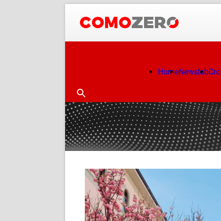
Home
Newslab
Cr