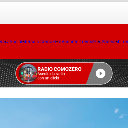
onaca
Socialab
Radio ComoZero
Variante Tremezzina
Videolab
Tur
RADIO COMOZERO
Ascolta la radio
con un click!