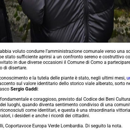
 abbia voluto condurre l’amministrazione comunale verso una s
stato sufficiente aprirsi a un confronto sereno e costruttivo con i
invitato in due diverse occasioni il Comune di Como a partecipare a
 di disertare.
onoscimento e la tutela delle piante è stato, negli ultimi mesi,
u
ccento sul valore identitario dello storico viale alberato, sort
masco
Sergio Gaddi
:
fondamentale e coraggioso, previsto dal Codice dei Beni Cultura
tà dei luoghi, quando diventa sentimento condiviso di una comunit
 riconosciuti come identitari, e questa è una straordinaria vittori
lori, i desideri e anche i ricordi dei cittadini.
lli, Coportavoce Europa Verde Lombardia. Di seguito la nota.