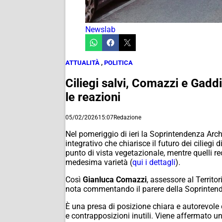
Newslab
ATTUALITÀ
,
POLITICA
Ciliegi salvi, Comazzi e Gadd
le reazioni
05/02/2026
15:07
Redazione
Nel pomeriggio di ieri la Soprintendenza Arch
integrativo che chiarisce il futuro dei cilieg
punto di vista vegetazionale, mentre quelli re
medesima varietà (
qui i dettagli
).
Così
Gianluca Comazzi
, assessore al Territ
nota commentando il parere della Soprintende
È una presa di posizione chiara e autorevole 
e contrapposizioni inutili. Viene affermato u