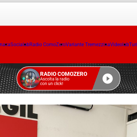
onaca
Socialab
Radio ComoZero
Variante Tremezzina
Videolab
Tur
RADIO COMOZERO
Ascolta la radio
con un click!