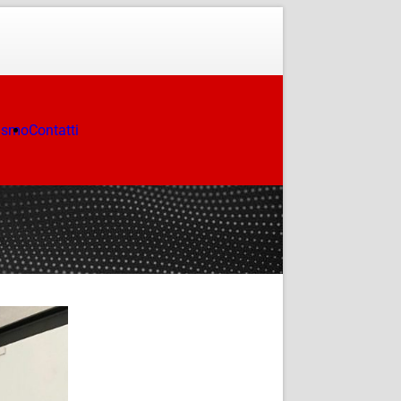
ismo
Contatti