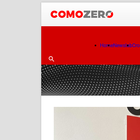
Home
Newslab
Cr