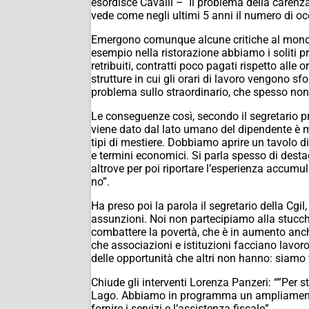
esordisce Cavalli – Il problema della carenza
vede come negli ultimi 5 anni il numero di oc
Emergono comunque alcune critiche al mondo 
esempio nella ristorazione abbiamo i soliti pro
retribuiti, contratti poco pagati rispetto alle
strutture in cui gli orari di lavoro vengono sf
problema sullo straordinario, che spesso non
Le conseguenze così, secondo il segretario pr
viene dato dal lato umano del dipendente è mo
tipi di mestiere. Dobbiamo aprire un tavolo di
e termini economici. Si parla spesso di desta
altrove per poi riportare l’esperienza accumul
no”.
Ha preso poi la parola il segretario della Cgil
assunzioni. Noi non partecipiamo alla stucch
combattere la povertà, che è in aumento anch
che associazioni e istituzioni facciano lavor
delle opportunità che altri non hanno: siamo 
Chiude gli interventi Lorenza Panzeri: “”Per st
Lago. Abbiamo in programma un ampliamento d
fornire i servizi e l’assistenza fiscale”.