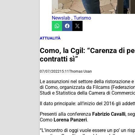
Newslab
,
Turismo
ATTUALITÀ
Como, la Cgil: “Carenza di per
contratti sì”
07/07/2022
15:11
Thomas Usan
Le assunzioni nel settore della ristorazione 
di Como, organizzata da Filcams (Federazione 
Studi e Statistica della Camera di Commerci
Il dato principale: all’inizio del 2016 gli add
Presenti alla conferenza
Fabrizio Cavalli
, se
Como
Lorena Panzeri
.
“L’incontro di oggi vuole essere un po’ un ri