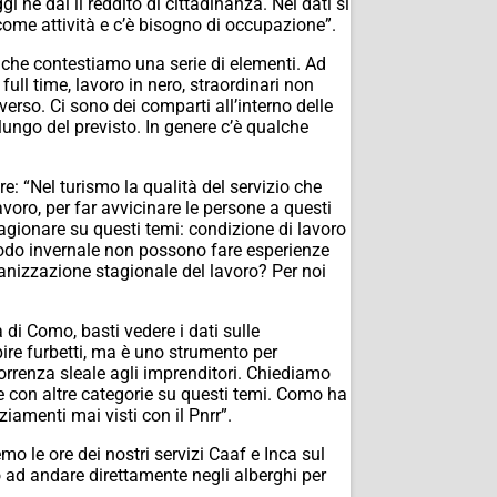
né dal il reddito di cittadinanza. Nei dati si
come attività e c’è bisogno di occupazione”.
che contestiamo una serie di elementi. Ad
full time, lavoro in nero, straordinari non
iverso. Ci sono dei comparti all’interno delle
 lungo del previsto. In genere c’è qualche
e: “Nel turismo la qualità del servizio che
voro, per far avvicinare le persone a questi
ragionare su questi temi: condizione di lavoro
riodo invernale non possono fare esperienze
rganizzazione stagionale del lavoro? Per noi
 di Como, basti vedere i dati sulle
ire furbetti, ma è uno strumento per
rrenza sleale agli imprenditori. Chiediamo
he con altre categorie su questi temi. Como ha
iamenti mai visti con il Pnrr”.
mo le ore dei nostri servizi Caaf e Inca sul
ad andare direttamente negli alberghi per