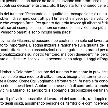
 di personale non nasce né dalla situazione compromessa di oggi 
cupati sia decisamente cresciuto. Il lago sta funzionando bene 
del turismo: “Pensando alla qualità dell’occupazione, è un po’ 
blemi di sempre: contratti part time e che invece poi si rivelano 
 ore che vengono fatte. Per quanto riguarda invece gli alberghi è d
orati, se ad esempio i clienti non se vanno o il servizio dura più a
 vengono pagati e sono inclusi nella paga”
ovinciale Filcams, si possono ripercuotere non solo sul lavorator
lto importante. Bisogna iniziare a ragionare sulla qualità del la
 contrattazione con associazioni di albergatori e ristoratori per 
gionalizzazione sul nostro territorio, ma poi i dipendenti nel pe
ata qui d’estate. I servizi alla persona sono adeguati oggi all’o
, Umberto Colombo: “Il settore del turismo è trainante in provincia
evole polemica reddito di cittadinanza, bisogna certamente colp
e a Como. Come Cgil vogliamo affrontare chi fa nero e fa conco
o serio di questi temi. Abbiamo la necessità di confrontarci anc
vicini a Milano, ad aeroporti, e abbiamo a disposizione dei finanz
are il più vicino possibile ai lavoratori del comparto, raddoppiere
egli spazi, assumendo persone del territorio, e cominceremo 