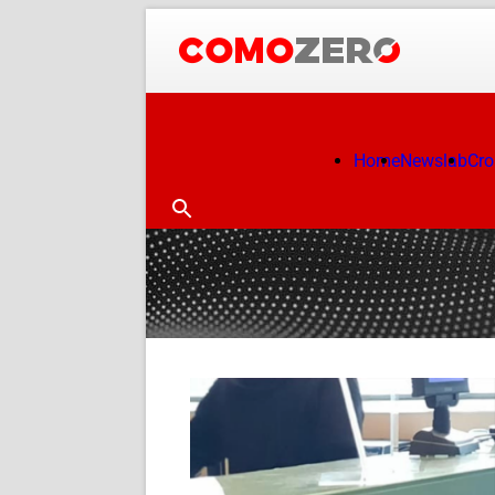
Home
Newslab
Cr