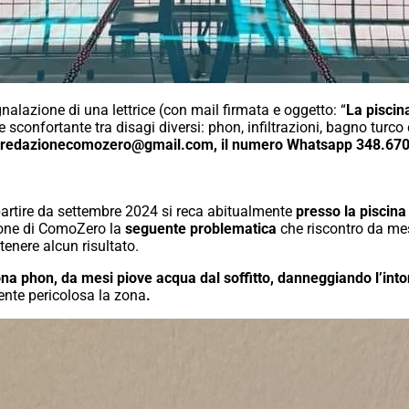
nalazione di una lettrice (con mail firmata e oggetto: “
La piscin
confortante tra disagi diversi: phon, infiltrazioni, bagno turco 
oni: redazionecomozero@gmail.com, il numero Whatsapp 348.67
artire da settembre 2024 si reca abitualmente
presso la piscina
zione di ComoZero la
seguente problematica
che riscontro da mes
tenere alcun risultato.
zona phon, da mesi piove acqua dal soffitto, danneggiando l’int
nte pericolosa la zona
.