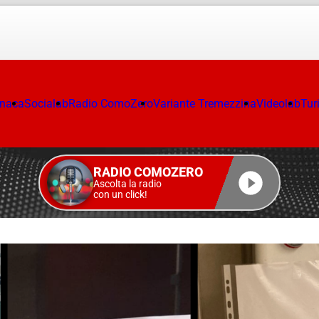
onaca
Socialab
Radio ComoZero
Variante Tremezzina
Videolab
Tur
RADIO COMOZERO
Ascolta la radio
con un click!