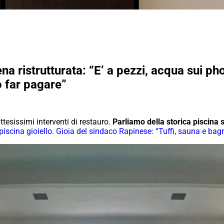
na ristrutturata: “E’ a pezzi, acqua sui ph
o far pagare”
ttesissimi interventi di restauro.
Parliamo della storica piscina s
piscina gioiello. Gioia del sindaco Rapinese: “Tuffi, sauna e bagn