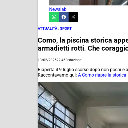
Newslab
ATTUALITÀ
,
SPORT
Como, la piscina storica appe
armadietti rotti. Che coraggi
13/02/2025
22:46
Redazione
Riaperta il 9 luglio scorso dopo non pochi e a
Raccontavamo qui:
A Como riapre la storica 