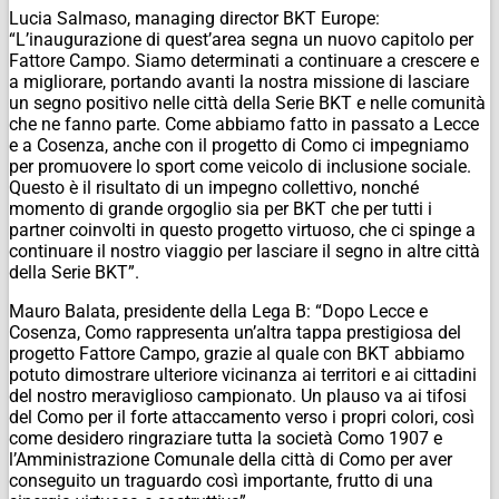
Lucia Salmaso, managing director BKT Europe:
“L’inaugurazione di quest’area segna un nuovo capitolo per
Fattore Campo. Siamo determinati a continuare a crescere e
a migliorare, portando avanti la nostra missione di lasciare
un segno positivo nelle città della Serie BKT e nelle comunità
che ne fanno parte. Come abbiamo fatto in passato a Lecce
e a Cosenza, anche con il progetto di Como ci impegniamo
per promuovere lo sport come veicolo di inclusione sociale.
Questo è il risultato di un impegno collettivo, nonché
momento di grande orgoglio sia per BKT che per tutti i
partner coinvolti in questo progetto virtuoso, che ci spinge a
continuare il nostro viaggio per lasciare il segno in altre città
della Serie BKT”.
Mauro Balata, presidente della Lega B: “Dopo Lecce e
Cosenza, Como rappresenta un’altra tappa prestigiosa del
progetto Fattore Campo, grazie al quale con BKT abbiamo
potuto dimostrare ulteriore vicinanza ai territori e ai cittadini
del nostro meraviglioso campionato. Un plauso va ai tifosi
del Como per il forte attaccamento verso i propri colori, così
come desidero ringraziare tutta la società Como 1907 e
l’Amministrazione Comunale della città di Como per aver
conseguito un traguardo così importante, frutto di una