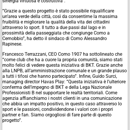
sinergia virtuosa e costruttiva”.
“Grazie a questo progetto è stato possibile riqualificare
un’area verde della città, così da consentirne la massima
fruibilità e migliorare la qualità della vita dei cittadini
attraverso lo sport. Il tutto a due passi dal lago e in
prossimità della passeggiata che congiunge Como a
Cernobbio”, ha detto il sindaco di Como Alessandro
Rapinese.
Francesco Terrazzani, CEO Como 1907 ha sottolineato che
“come club che ha a cuore la propria comunità, siamo stati
molto felici di vedere questa iniziativa di BKT. Grazie anche
alla LNPB, all’amministrazione comunale e un grande plauso
a tutti i tifosi che hanno partecipato”. Infine, Guido Surci,
managing director Havas Play: “Questa iniziativa è l’ulteriore
conferma dell’impegno di BKT e della Lega Nazionale
Professionisti B nel supportare le realtà territoriali. Come
agenzia affianchiamo i nostri clienti in una comunicazione
che abbia un impatto positivo, in questo caso attraverso lo
sport e le passioni, condividendone i valori con i propri
partner e fan. Siamo orgogliosi di fare parte di questo
progetto”.