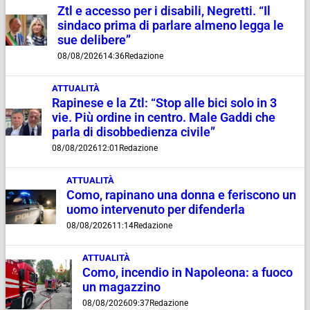
Ztl e accesso per i disabili, Negretti. “Il
sindaco prima di parlare almeno legga le
sue delibere”
08/08/2026
14:36
Redazione
ATTUALITÀ
Rapinese e la Ztl: “Stop alle bici solo in 3
vie. Più ordine in centro. Male Gaddi che
parla di disobbedienza civile”
08/08/2026
12:01
Redazione
ATTUALITÀ
Como, rapinano una donna e feriscono un
uomo intervenuto per difenderla
08/08/2026
11:14
Redazione
ATTUALITÀ
Como, incendio in Napoleona: a fuoco
un magazzino
08/08/2026
09:37
Redazione