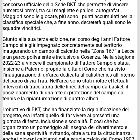
concorso ufficiale della Serie BKT che permette di vincere
numerosi premi, tra cui magliette e palloni autografati.
Maggiori sono le giocate, più sono i punti accumulati per la
classifica speciale che, a fine anno, decreterà quali sono le
squadre vincitrici.
Giunto alla sua terza edizione, nel corso degli anni Fattore
Campo si è già impegnato concretamente sul territorio
inaugurando un campo di calcetto nella “Zona 167” a Lecce
e un parco polivalente e inclusivo a Cosenza. Nella stagione
2022-23 a vincere il campionato di Fattore Campo è stata,
insieme a Palermo, proprio la città di Como che ha visto
l’inaugurazione di un’area dedicata al calisthenics all’interno
del parco di via Traù. Nell’area sono stati inoltre effettuati
interventi di tracciatura delle linee del campo da basket, il
posizionamento di una rete di protezione del campo da
tennis e la ripiantumazione di quattro alberi.
L’obiettivo di BKT, che ha finanziato la riqualificazione del
progetto, era infatti quello di far vivere ai presenti una
giornata di festa, inclusione e socialità. È così che ha
organizzato un pomeriggio all’insegna del divertimento e
della sana sportività invitando, oltre a tutta la cittadinanza,
anche i giovani calciatori della scuola calcio del Como 1907.