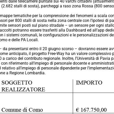
enti dalle telecamere puntate sui 40 varchi cittadini (attualmente
(2.682 stalli di sosta), parcheggi a raso zona Rossa (800 sensor
 di mappe tematiche per la comprensione dei fenomeni a scala co
sori per 800 stalli di sosta nella zona centrale con l’ipotesi di 
ramite sensori posti sul piano stradale – un sensore per ogni sta
raccolti potranno essere trasferiti alla Dashboard ed all’app de
on i sistemi comunali, le configurazioni e le personalizzazioni d
omo e delle PA Locali.
– da presentarsi entro il 20 giugno scorso – dovranno essere avvi
come anticipato, il progetto Free-Way ha un valore complessivo 
 a carico del contributo regionale. Inoltre, l’Università di Pavia 
 con riferimento all’impiego di personale docente e amministrat
relativo all’impiego di personale dipendente per l’implementazio
zione a Regione Lombardia.