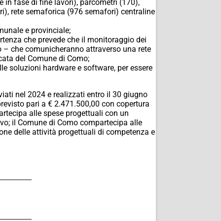
 in fase di fine lavori), parcometri (170),
i), rete semaforica (976 semafori) centraline
munale e provinciale;
partenza che prevede che il monitoraggio dei
llo – che comunicheranno attraverso una rete
dicata del Comune di Como;
elle soluzioni hardware e software, per essere
ati nel 2024 e realizzati entro il 30 giugno
previsto pari a € 2.471.500,00 con copertura
partecipa alle spese progettuali con un
ivo; il Comune di Como compartecipa alle
ne delle attività progettuali di competenza e