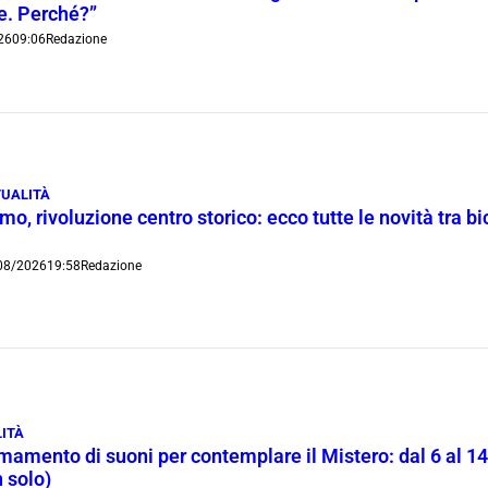
ie. Perché?”
26
09:06
Redazione
UALITÀ
o, rivoluzione centro storico: ecco tutte le novità tra bi
08/2026
19:58
Redazione
ITÀ
rmamento di suoni per contemplare il Mistero: dal 6 al 1
 solo)