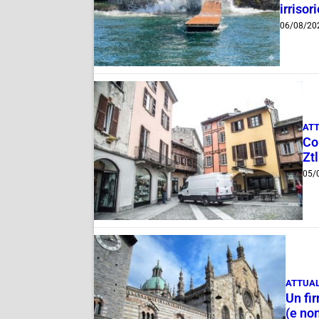
irrisor
06/08/20
ATT
Com
Ztl
05/
ATTUAL
Un fi
(e non