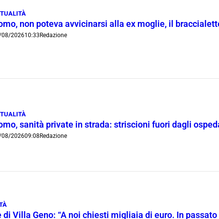
TUALITÀ
mo, non poteva avvicinarsi alla ex moglie, il braccialetto
/08/2026
10:33
Redazione
TUALITÀ
mo, sanità private in strada: striscioni fuori dagli ospe
/08/2026
09:08
Redazione
TÀ
 di Villa Geno: “A noi chiesti migliaia di euro. In passato 