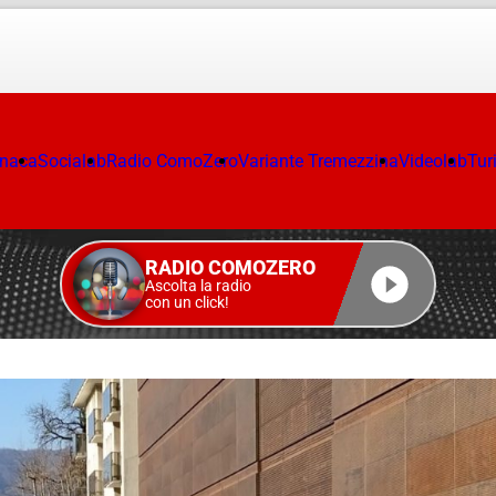
onaca
Socialab
Radio ComoZero
Variante Tremezzina
Videolab
Tur
RADIO COMOZERO
Ascolta la radio
con un click!