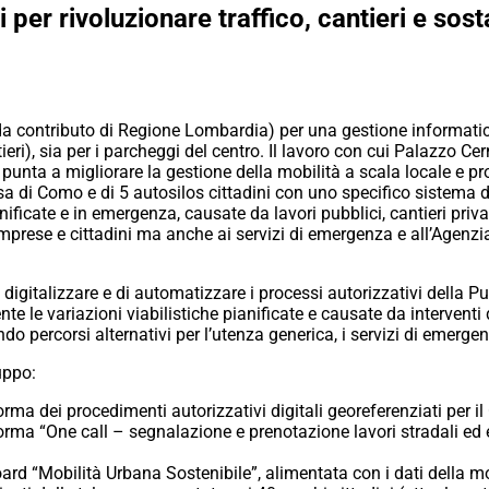
 per rivoluzionare traffico, cantieri e sos
i da contributo di Regione Lombardia) per una gestione informati
tieri), sia per i parcheggi del centro. Il lavoro con cui Palazzo C
nta a migliorare la gestione della mobilità a scala locale e pr
sa di Como e di 5 autosilos cittadini con uno specifico sistema d
nificate e in emergenza, causate da lavori pubblici, cantieri priv
imprese e cittadini ma anche ai servizi di emergenza e all’Agenz
 di digitalizzare e di automatizzare i processi autorizzativi della 
 le variazioni viabilistiche pianificate e causate da interventi d
ndo percorsi alternativi per l’utenza generica, i servizi di emergen
uppo:
aforma dei procedimenti autorizzativi digitali georeferenziati per
aforma “One call – segnalazione e prenotazione lavori stradali ed e
oard “Mobilità Urbana Sostenibile”, alimentata con i dati della m