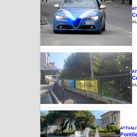
AT
Co
06
AT
Co
06
ATTUALI
Pontile