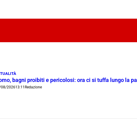
TUALITÀ
mo, bagni proibiti e pericolosi: ora ci si tuffa lungo la 
/08/2026
13:11
Redazione