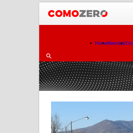
Home
Newslab
Cr