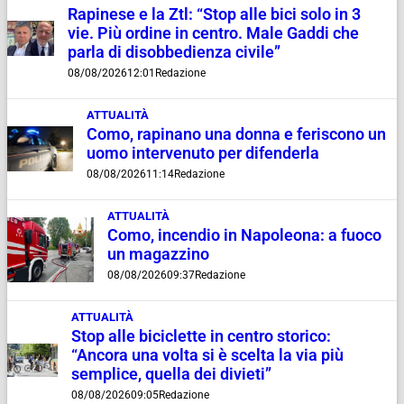
Rapinese e la Ztl: “Stop alle bici solo in 3
vie. Più ordine in centro. Male Gaddi che
parla di disobbedienza civile”
08/08/2026
12:01
Redazione
ATTUALITÀ
Como, rapinano una donna e feriscono un
uomo intervenuto per difenderla
08/08/2026
11:14
Redazione
ATTUALITÀ
Como, incendio in Napoleona: a fuoco
un magazzino
08/08/2026
09:37
Redazione
ATTUALITÀ
Stop alle biciclette in centro storico:
“Ancora una volta si è scelta la via più
semplice, quella dei divieti”
08/08/2026
09:05
Redazione