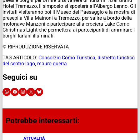
paesi e borghi per offrire una varietà di ‘turismi’”. Dal Grand
Hotel Tremezzo, il simposio si sposterà all’Albergo Lenno. Gli
invitati visiteranno poi il Museo del Paesaggio e la mostra di
presepi a Villa Mainoni a Tremezzo, per salire a bordo della
motonave Manzoni e partecipare alla crociera Lake Como
Christmas Light che permetterà ai partecipanti di ammirare i
borghi lariani illuminati.
© RIPRODUZIONE RISERVATA
TAG ARTICOLO:
Consorzio Como Turistica
,
distretto turistico
del centro lago
,
mauro guerra
Seguici su
Potrebbe interessarti:
ATTUALITÀ