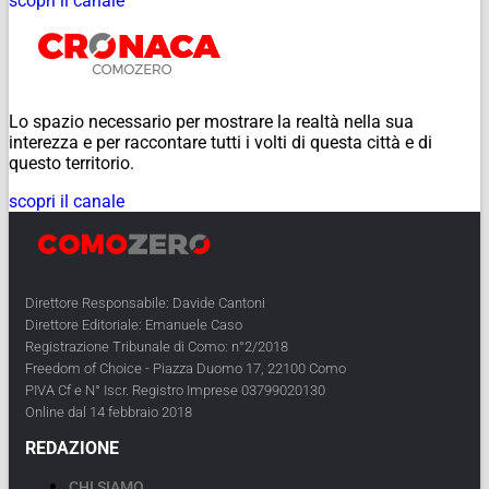
scopri il canale
Lo spazio necessario per mostrare la realtà nella sua
interezza e per raccontare tutti i volti di questa città e di
questo territorio.
scopri il canale
Direttore Responsabile: Davide Cantoni
Direttore Editoriale: Emanuele Caso
Registrazione Tribunale di Como: n°2/2018
Freedom of Choice - Piazza Duomo 17, 22100 Como
PIVA Cf e N° Iscr. Registro Imprese 03799020130
Online dal 14 febbraio 2018
REDAZIONE
CHI SIAMO