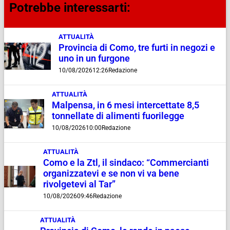
Potrebbe interessarti:
ATTUALITÀ
Provincia di Como, tre furti in negozi e
uno in un furgone
10/08/2026
12:26
Redazione
ATTUALITÀ
Malpensa, in 6 mesi intercettate 8,5
tonnellate di alimenti fuorilegge
10/08/2026
10:00
Redazione
ATTUALITÀ
Como e la Ztl, il sindaco: “Commercianti
organizzatevi e se non vi va bene
rivolgetevi al Tar”
10/08/2026
09:46
Redazione
ATTUALITÀ