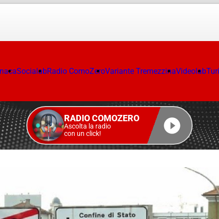
onaca
Socialab
Radio ComoZero
Variante Tremezzina
Videolab
Tur
RADIO COMOZERO
Ascolta la radio
con un click!