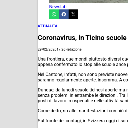
Newslab
ATTUALITÀ
Coronavirus, in Ticino scuole 
29/02/2020
17:26
Redazione
Una frontiera, due mondi piuttosto diversi q
appena confermato lo stop alle scuole ance p
Nel Cantone, infatti, non sono previste nuove r
saranno regolarmente aperte, insomma. A confe
Dunque, da lunedì scuole ticinesi aperte ma n
senza problemi in entrambe le direzioni. Tra l
posti di lavoro in ospedali e nelle attività sa
Come detto, no alle manifestazioni con più di
Sul fronte dei contagi, in Svizzera oggi ci so