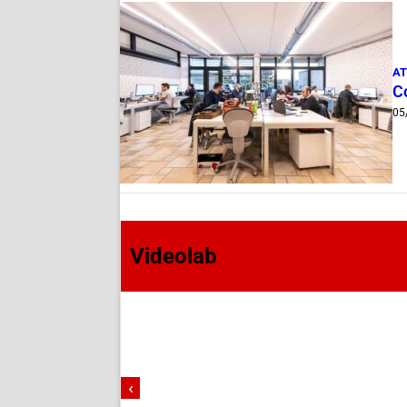
AT
Co
05
Videolab
‹