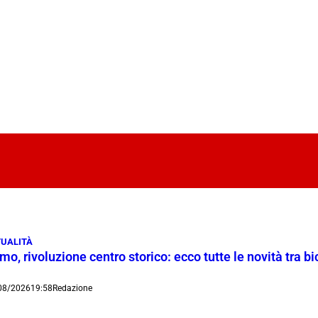
UALITÀ
o, rivoluzione centro storico: ecco tutte le novità tra bi
08/2026
19:58
Redazione