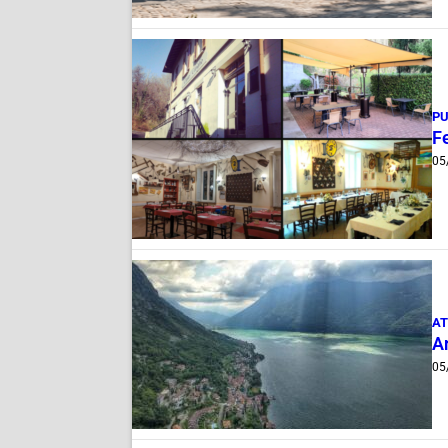
PU
Fe
05
AT
A
05