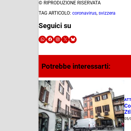
© RIPRODUZIONE RISERVATA
TAG ARTICOLO:
coronavirus
,
svizzera
Seguici su
Potrebbe interessarti:
ATT
Com
Ztl
05/