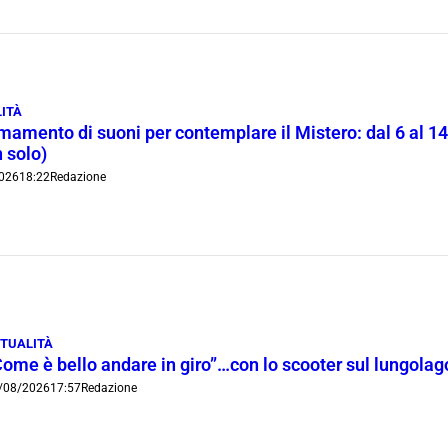
ITÀ
rmamento di suoni per contemplare il Mistero: dal 6 al 1
 solo)
026
18:22
Redazione
TUALITÀ
Come è bello andare in giro”…con lo scooter sul lungola
/08/2026
17:57
Redazione