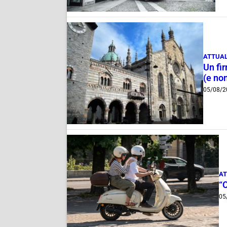
ATTUAL
Un fi
(e non
05/08/2
AT
“
05