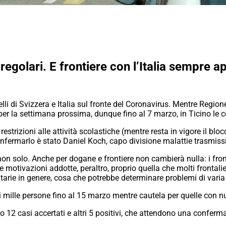
regolari. E frontiere con l’Italia sempre a
uelli di Svizzera e Italia sul fronte del Coronavirus. Mentre Re
er la settimana prossima, dunque fino al 7 marzo, in Ticino le c
estrizioni alle attività scolastiche (mentre resta in vigore il bl
rmarlo è stato Daniel Koch, capo divisione malattie trasmissibil
on solo. Anche per dogane e frontiere non cambierà nulla: i fron
e motivazioni addotte, peraltro, proprio quella che molti frontali
nitarie in genere, cosa che potrebbe determinare problemi di varia 
 mille persone fino al 15 marzo mentre cautela per quelle con nu
no 12 casi accertati e altri 5 positivi, che attendono una conferm