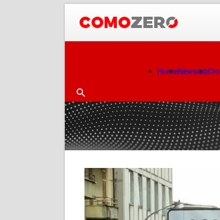
Home
Newslab
Cr