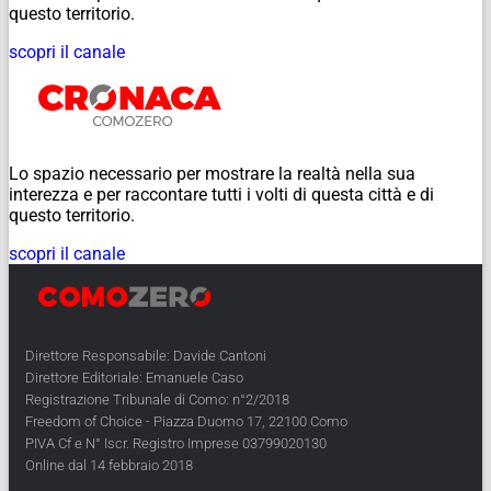
questo territorio.
scopri il canale
Lo spazio necessario per mostrare la realtà nella sua
interezza e per raccontare tutti i volti di questa città e di
questo territorio.
scopri il canale
Direttore Responsabile: Davide Cantoni
Direttore Editoriale: Emanuele Caso
Registrazione Tribunale di Como: n°2/2018
Freedom of Choice - Piazza Duomo 17, 22100 Como
PIVA Cf e N° Iscr. Registro Imprese 03799020130
Online dal 14 febbraio 2018