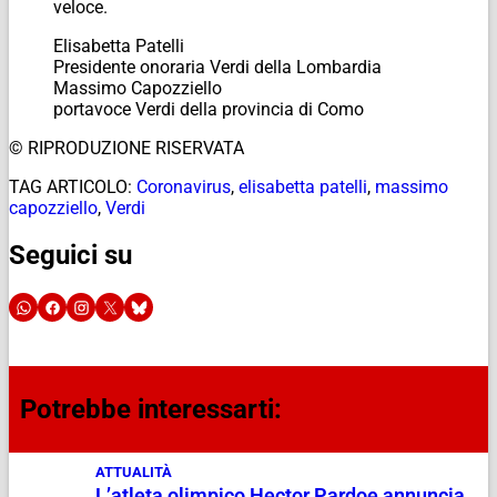
veloce.
Elisabetta Patelli
Presidente onoraria Verdi della Lombardia
Massimo Capozziello
portavoce Verdi della provincia di Como
© RIPRODUZIONE RISERVATA
TAG ARTICOLO:
Coronavirus
,
elisabetta patelli
,
massimo
capozziello
,
Verdi
Seguici su
Potrebbe interessarti:
ATTUALITÀ
L’atleta olimpico Hector Pardoe annuncia