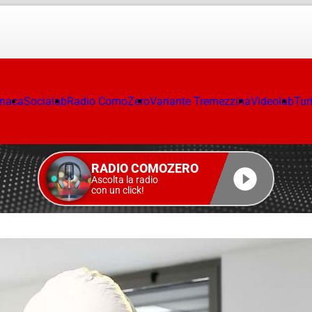
onaca
Socialab
Radio ComoZero
Variante Tremezzina
Videolab
Tur
RADIO COMOZERO
Ascolta la radio
con un click!