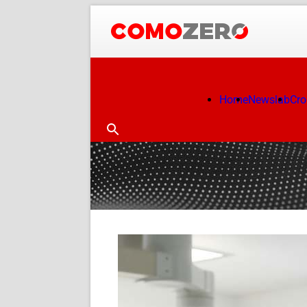
Home
Newslab
Cr