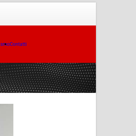
ismo
Contatti