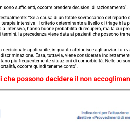
non sono sufficienti, occorre prendere decisioni di razionamento”.
, testualmente: “Se a causa di un totale sovraccarico del reparto
erapia intensiva, il criterio determinante a livello di triage è l
 terapia intensiva, hanno buone probabilità di recupero, ma la cui
tri termini, la precedenza viene data ai pazienti che possono trarr
o decisionale applicabile, in quanto attribuisce agli anziani un val
i discriminazione. Essa, tuttavia, viene considerata indirettament
tano più frequentemente situazioni di comorbidità. Nelle persone 
mortalità, occorre quindi tenerne conto”.
ori che possono decidere il non accogliment