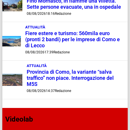
Fino Mornasco, in fiamme una villetta.
Sette persone evacuate, una in ospedale
08/08/2026
18:16
Redazione
ATTUALITÀ
Fiere estere e turismo: 560mila euro
(pronti 2 bandi) per le imprese di Como e
di Lecco
08/08/2026
17:39
Redazione
ATTUALITÀ
Provincia di Como, la variante “salva
traffico” non piace. Interrogazione del
M5S
08/08/2026
14:37
Redazione
Videolab