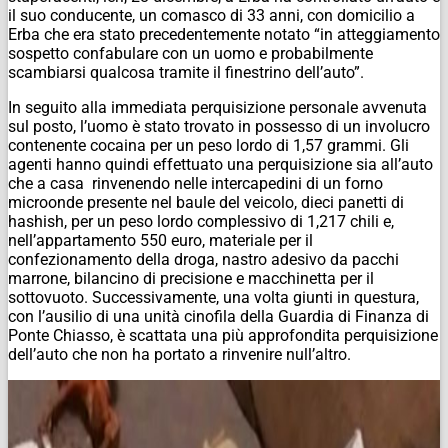
il suo conducente, un comasco di 33 anni, con domicilio a
Erba che era stato precedentemente notato “in atteggiamento
sospetto confabulare con un uomo e probabilmente
scambiarsi qualcosa tramite il finestrino dell’auto”.
In seguito alla immediata perquisizione personale avvenuta
sul posto, l’uomo è stato trovato in possesso di un involucro
contenente cocaina per un peso lordo di 1,57 grammi. Gli
agenti hanno quindi effettuato una perquisizione sia all’auto
che a casa rinvenendo nelle intercapedini di un forno
microonde presente nel baule del veicolo, dieci panetti di
hashish, per un peso lordo complessivo di 1,217 chili e,
nell’appartamento 550 euro, materiale per il
confezionamento della droga, nastro adesivo da pacchi
marrone, bilancino di precisione e macchinetta per il
sottovuoto. Successivamente, una volta giunti in questura,
con l’ausilio di una unità cinofila della Guardia di Finanza di
Ponte Chiasso, è scattata una più approfondita perquisizione
dell’auto che non ha portato a rinvenire null’altro.