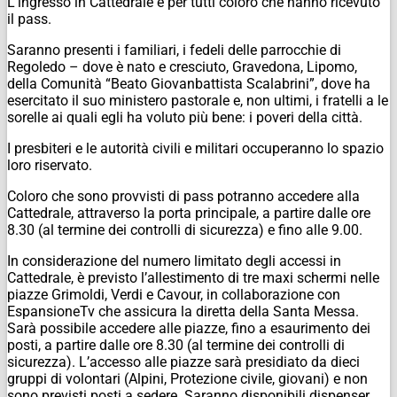
L’ingresso in Cattedrale è per tutti coloro che hanno ricevuto
il pass.
Saranno presenti i familiari, i fedeli delle parrocchie di
Regoledo – dove è nato e cresciuto, Gravedona, Lipomo,
della Comunità “Beato Giovanbattista Scalabrini”, dove ha
esercitato il suo ministero pastorale e, non ultimi, i fratelli a le
sorelle ai quali egli ha voluto più bene: i poveri della città.
I presbiteri e le autorità civili e militari occuperanno lo spazio
loro riservato.
Coloro che sono provvisti di pass potranno accedere alla
Cattedrale, attraverso la porta principale, a partire dalle ore
8.30 (al termine dei controlli di sicurezza) e fino alle 9.00.
In considerazione del numero limitato degli accessi in
Cattedrale, è previsto l’allestimento di tre maxi schermi nelle
piazze Grimoldi, Verdi e Cavour, in collaborazione con
EspansioneTv che assicura la diretta della Santa Messa.
Sarà possibile accedere alle piazze, fino a esaurimento dei
posti, a partire dalle ore 8.30 (al termine dei controlli di
sicurezza). L’accesso alle piazze sarà presidiato da dieci
gruppi di volontari (Alpini, Protezione civile, giovani) e non
sono previsti posti a sedere. Saranno disponibili dispenser