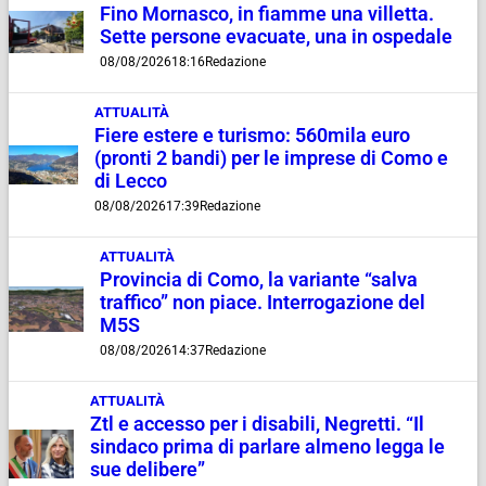
Fino Mornasco, in fiamme una villetta.
Sette persone evacuate, una in ospedale
08/08/2026
18:16
Redazione
ATTUALITÀ
Fiere estere e turismo: 560mila euro
(pronti 2 bandi) per le imprese di Como e
di Lecco
08/08/2026
17:39
Redazione
ATTUALITÀ
Provincia di Como, la variante “salva
traffico” non piace. Interrogazione del
M5S
08/08/2026
14:37
Redazione
ATTUALITÀ
Ztl e accesso per i disabili, Negretti. “Il
sindaco prima di parlare almeno legga le
sue delibere”