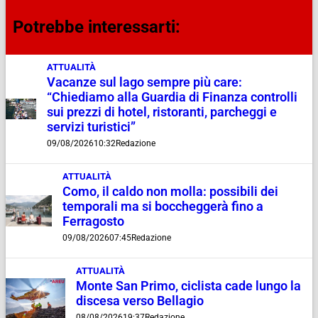
Potrebbe interessarti:
ATTUALITÀ
Vacanze sul lago sempre più care:
“Chiediamo alla Guardia di Finanza controlli
sui prezzi di hotel, ristoranti, parcheggi e
servizi turistici”
09/08/2026
10:32
Redazione
ATTUALITÀ
Como, il caldo non molla: possibili dei
temporali ma si boccheggerà fino a
Ferragosto
09/08/2026
07:45
Redazione
ATTUALITÀ
Monte San Primo, ciclista cade lungo la
discesa verso Bellagio
08/08/2026
19:37
Redazione