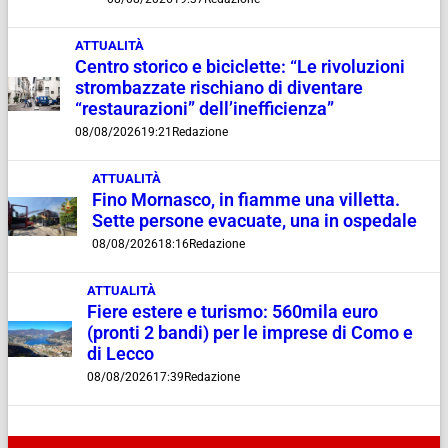
ATTUALITÀ
Centro storico e biciclette: “Le rivoluzioni
strombazzate rischiano di diventare
“restaurazioni” dell’inefficienza”
08/08/2026
19:21
Redazione
ATTUALITÀ
Fino Mornasco, in fiamme una villetta.
Sette persone evacuate, una in ospedale
08/08/2026
18:16
Redazione
ATTUALITÀ
Fiere estere e turismo: 560mila euro
(pronti 2 bandi) per le imprese di Como e
di Lecco
08/08/2026
17:39
Redazione