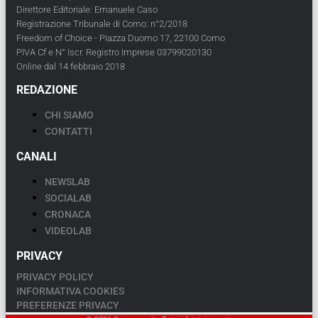
Direttore Editoriale: Emanuele Caso
Registrazione Tribunale di Como: n°2/2018
Freedom of Choice - Piazza Duomo 17, 22100 Como
PIVA Cf e N° Iscr. Registro Imprese 03799020130
Online dal 14 febbraio 2018
REDAZIONE
CHI SIAMO
CONTATTI
CANALI
NEWSLAB
SOCIALAB
CRONACA
VIDEOLAB
PRIVACY
PRIVACY POLICY
INFORMATIVA COOKIES
PREFERENZE PRIVACY