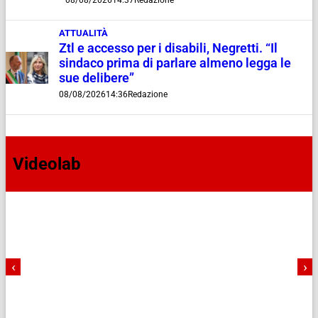
08/08/2026
14:37
Redazione
ATTUALITÀ
Ztl e accesso per i disabili, Negretti. “Il
sindaco prima di parlare almeno legga le
sue delibere”
08/08/2026
14:36
Redazione
Videolab
‹
›