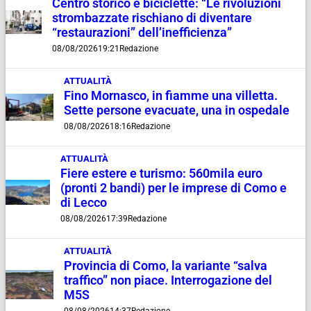
Centro storico e biciclette: “Le rivoluzioni
strombazzate rischiano di diventare
“restaurazioni” dell’inefficienza”
08/08/2026
19:21
Redazione
ATTUALITÀ
Fino Mornasco, in fiamme una villetta.
Sette persone evacuate, una in ospedale
08/08/2026
18:16
Redazione
ATTUALITÀ
Fiere estere e turismo: 560mila euro
(pronti 2 bandi) per le imprese di Como e
di Lecco
08/08/2026
17:39
Redazione
ATTUALITÀ
Provincia di Como, la variante “salva
traffico” non piace. Interrogazione del
M5S