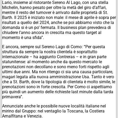
Lario, insieme al ristorante Sereno Al Lago, con una stella
Michelin, hanno pesato per oltre la metà del giro d’affari,
mentre il resto del turnover è arrivato dalle proprietà di St.
Barth. Il 2025 è iniziato non male: il mese di aprile è sopra per
risultati a quello del 2024, anche se poi abbiamo visto che la
domanda si è un po’ fermata. Il business plan prevedeva di
chiudere l’anno ancora in crescita ma questo target al
momento è una sfida”.
E ancora, sempre sul Sereno Lago di Como: “Per questa
struttura da sempre la nostra clientela è soprattutto
internazionale – ha aggiunto Contreras – e in gran parte
statunitense: al momento anche da questo mercato le
prenotazioni non decollano e sono meno forti rispetto agli
ultimi due anni. Ma non ritengo ci sia una causa particolare,
magari legata alla nuova amministrazione Usa. Tanto è vero
che a St. Barth, dove la tipologia di clientela è molto simile, le
prenotazioni sono in forte crescita. Per Como ci aspettiamo
più quindi un aumento delle richieste last minute dalla tarda
primavera”.
Annunciate anche le possibile nuove località italiane nel
mirino dal Gruppo: nel ventaglio la Toscana, la Costiera
Amalfitana e Venezia.