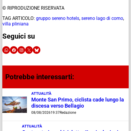
© RIPRODUZIONE RISERVATA
TAG ARTICOLO:
gruppo sereno hotels
,
sereno lago di como
,
villa pliniana
Seguici su
Potrebbe interessarti:
ATTUALITÀ
Monte San Primo, ciclista cade lungo la
discesa verso Bellagio
08/08/2026
19:37
Redazione
ATTUALITÀ