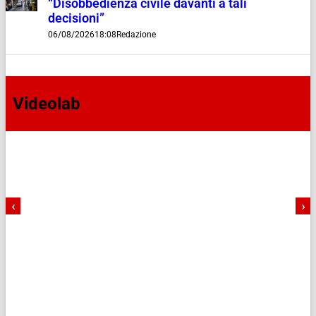
“Disobbedienza civile davanti a tali
decisioni”
06/08/2026
18:08
Redazione
Videolab
‹
›