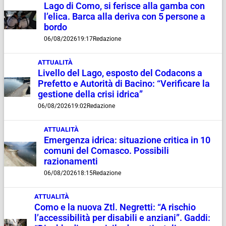
Lago di Como, si ferisce alla gamba con
l’elica. Barca alla deriva con 5 persone a
bordo
06/08/2026
19:17
Redazione
ATTUALITÀ
Livello del Lago, esposto del Codacons a
Prefetto e Autorità di Bacino: “Verificare la
gestione della crisi idrica”
06/08/2026
19:02
Redazione
ATTUALITÀ
Emergenza idrica: situazione critica in 10
comuni del Comasco. Possibili
razionamenti
06/08/2026
18:15
Redazione
ATTUALITÀ
Como e la nuova Ztl. Negretti: “A rischio
l’accessibilità per disabili e anziani”. Gaddi: