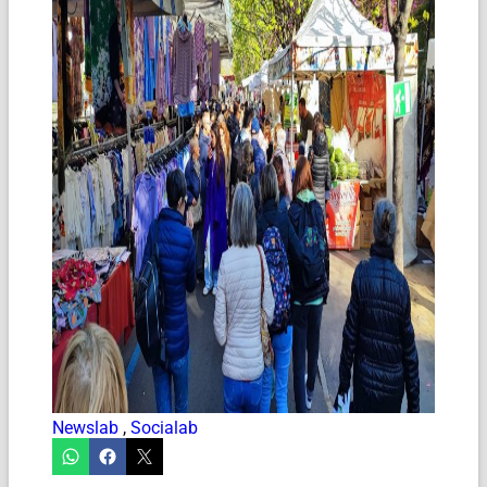
Newslab
,
Socialab