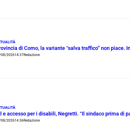
TUALITÀ
ovincia di Como, la variante “salva traffico” non piace.
/08/2026
14:37
Redazione
TUALITÀ
l e accesso per i disabili, Negretti. “Il sindaco prima di
/08/2026
14:36
Redazione