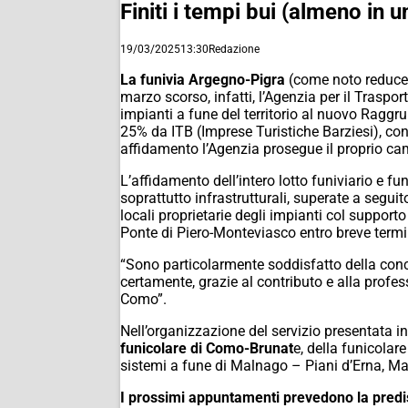
Finiti i tempi bui (almeno in 
19/03/2025
13:30
Redazione
La funivia Argegno-Pigra
(come noto reduce d
marzo scorso, infatti, l’Agenzia per il Traspo
impianti a fune del territorio al nuovo Ragg
25% da ITB (Imprese Turistiche Barziesi), co
affidamento l’Agenzia prosegue il proprio cam
L’affidamento dell’intero lotto funiviario e fun
soprattutto infrastrutturali, superate a segui
locali proprietarie degli impianti col supporto
Ponte di Piero-Monteviasco entro breve termi
“Sono particolarmente soddisfatto della conc
certamente, grazie al contributo e alla profes
Como”.
Nell’organizzazione del servizio presentata in
funicolare di Como-Brunat
e, della funicolar
sistemi a fune di Malnago – Piani d’Erna, Ma
I prossimi appuntamenti prevedono la predis