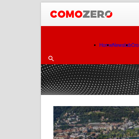
Home
Newslab
Cr