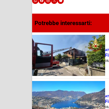
Potrebbe interessarti:
AT
F
08
AT
Fi
08