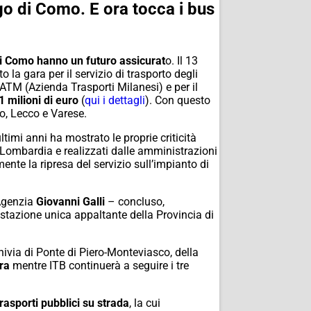
ago di Como. E ora tocca i bus
di Como hanno un futuro assicurat
o. Il 13
 la gara per il servizio di trasporto degli
ATM (Azienda Trasporti Milanesi) e per il
1 milioni di euro
(
qui i dettagli
). Con questo
o, Lecco e Varese.
ultimi anni ha mostrato le proprie criticità
e Lombardia e realizzati dalle amministrazioni
mente la ripresa del servizio sull’impianto di
’Agenzia
Giovanni Galli
– concluso,
a stazione unica appaltante della Provincia di
nivia di Ponte di Piero-Monteviasco, della
ra
mentre ITB continuerà a seguire i tre
asporti pubblici su strada
, la cui