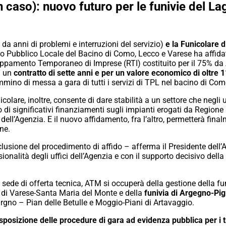
un caso): nuovo futuro per le funivie del L
a anni di problemi e interruzioni del servizio)
e la Funicolare 
rto Pubblico Locale del Bacino di Como, Lecco e Varese ha affidato
ruppamento Temporaneo di Imprese (RTI) costituito per il 75% da 
n un
contratto di sette anni e per un valore economico di oltre 1
mino di messa a gara di tutti i servizi di TPL nel bacino di Com
icolare, inoltre, consente di dare stabilità a un settore che negli 
to di significativi finanziamenti sugli impianti erogati da Region
 dell’Agenzia. E il nuovo affidamento, fra l’altro, permetterà final
ne.
lusione del procedimento di affido – afferma il Presidente dell
sionalità degli uffici dell’Agenzia e con il supporto decisivo dell
 sede di offerta tecnica, ATM si occuperà della gestione della fu
e di Varese-Santa Maria del Monte e della
funivia di Argegno-Pig
rgno – Pian delle Betulle e Moggio-Piani di Artavaggio.
posizione delle procedure di gara ad evidenza pubblica per i tr