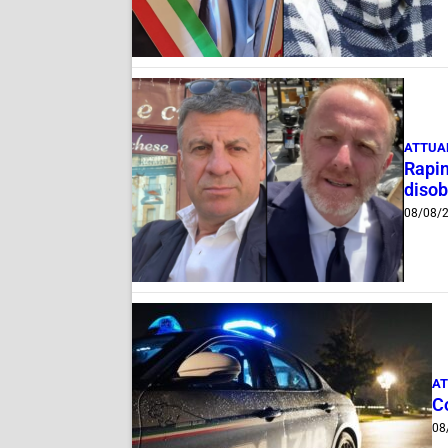
ATTUA
Rapin
disob
08/08/
AT
C
08