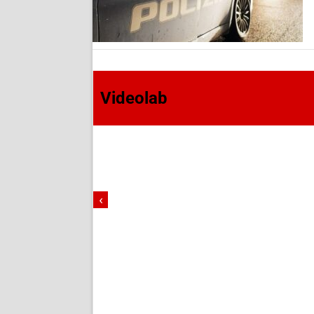
Videolab
‹