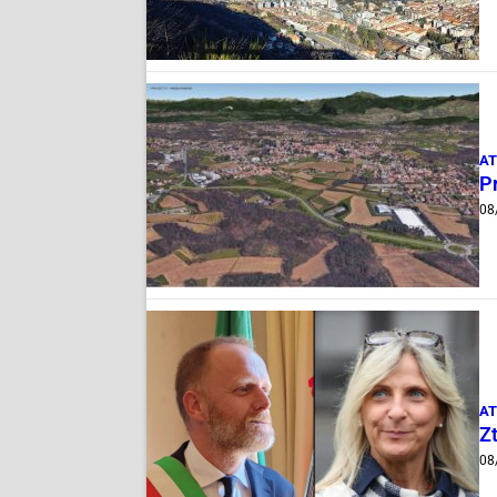
AT
Pr
08
AT
Zt
08