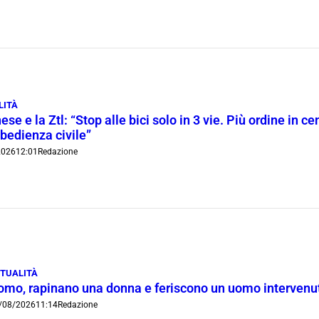
LITÀ
ese e la Ztl: “Stop alle bici solo in 3 vie. Più ordine in c
bedienza civile”
2026
12:01
Redazione
TUALITÀ
omo, rapinano una donna e feriscono un uomo intervenut
/08/2026
11:14
Redazione