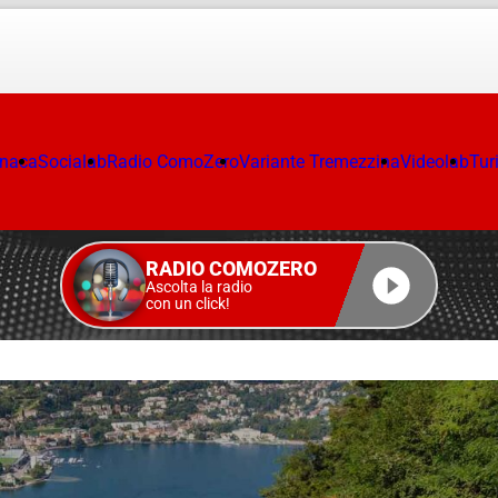
onaca
Socialab
Radio ComoZero
Variante Tremezzina
Videolab
Tur
RADIO COMOZERO
Ascolta la radio
con un click!