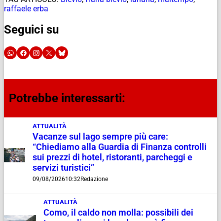
raffaele erba
Seguici su
Potrebbe interessarti:
ATTUALITÀ
Vacanze sul lago sempre più care:
“Chiediamo alla Guardia di Finanza controlli
sui prezzi di hotel, ristoranti, parcheggi e
servizi turistici”
09/08/2026
10:32
Redazione
ATTUALITÀ
Como, il caldo non molla: possibili dei