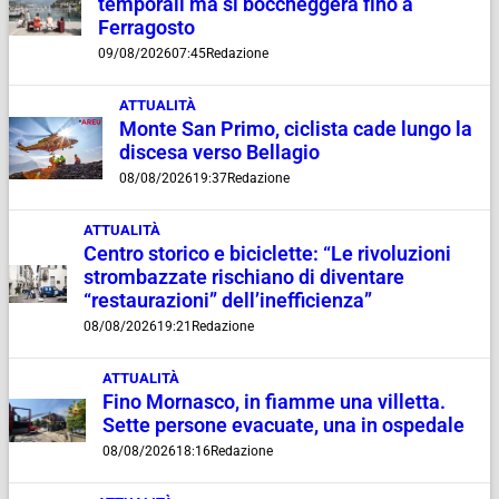
temporali ma si boccheggerà fino a
Ferragosto
09/08/2026
07:45
Redazione
ATTUALITÀ
Monte San Primo, ciclista cade lungo la
discesa verso Bellagio
08/08/2026
19:37
Redazione
ATTUALITÀ
Centro storico e biciclette: “Le rivoluzioni
strombazzate rischiano di diventare
“restaurazioni” dell’inefficienza”
08/08/2026
19:21
Redazione
ATTUALITÀ
Fino Mornasco, in fiamme una villetta.
Sette persone evacuate, una in ospedale
08/08/2026
18:16
Redazione