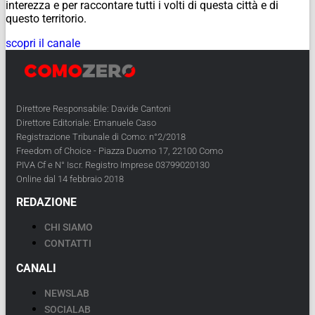
interezza e per raccontare tutti i volti di questa città e di
questo territorio.
scopri il canale
Direttore Responsabile: Davide Cantoni
Direttore Editoriale: Emanuele Caso
Registrazione Tribunale di Como: n°2/2018
Freedom of Choice - Piazza Duomo 17, 22100 Como
PIVA Cf e N° Iscr. Registro Imprese 03799020130
Online dal 14 febbraio 2018
REDAZIONE
CHI SIAMO
CONTATTI
CANALI
NEWSLAB
SOCIALAB