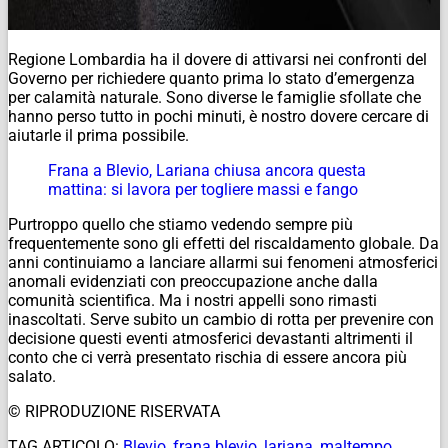
Regione Lombardia ha il dovere di attivarsi nei confronti del
Governo per richiedere quanto prima lo stato d’emergenza
per calamità naturale. Sono diverse le famiglie sfollate che
hanno perso tutto in pochi minuti, è nostro dovere cercare di
aiutarle il prima possibile.
Frana a Blevio, Lariana chiusa ancora questa
mattina: si lavora per togliere massi e fango
Purtroppo quello che stiamo vedendo sempre più
frequentemente sono gli effetti del riscaldamento globale. Da
anni continuiamo a lanciare allarmi sui fenomeni atmosferici
anomali evidenziati con preoccupazione anche dalla
comunità scientifica. Ma i nostri appelli sono rimasti
inascoltati. Serve subito un cambio di rotta per prevenire con
decisione questi eventi atmosferici devastanti altrimenti il
conto che ci verrà presentato rischia di essere ancora più
salato.
© RIPRODUZIONE RISERVATA
TAG ARTICOLO:
Blevio
,
frana blevio
,
lariana
,
maltempo
,