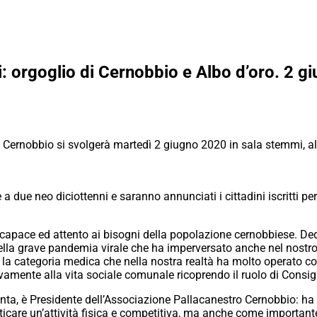
ri: orgoglio di Cernobbio e Albo d’oro. 2 g
 Cernobbio si svolgerà martedì 2 giugno 2020 in sala stemmi, all
 due neo diciottenni e saranno annunciati i cittadini iscritti per 
capace ed attento ai bisogni della popolazione cernobbiese. Ded
lla grave pandemia virale che ha imperversato anche nel nostro 
la categoria medica che nella nostra realtà ha molto operato con 
ivamente alla vita sociale comunale ricoprendo il ruolo di Consi
tanta, è Presidente dell’Associazione Pallacanestro Cernobbio: h
aticare un’attività fisica e competitiva, ma anche come importan