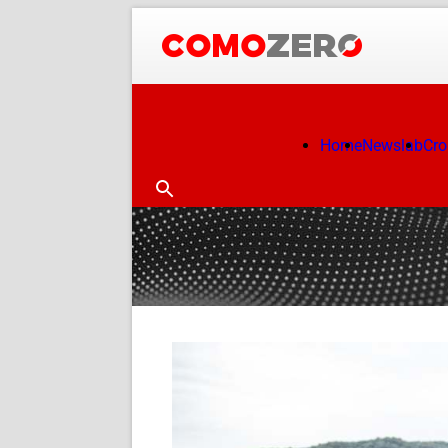
Home
Newslab
Cr