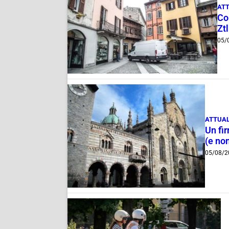
ATT
Com
Ztl
05/
ATTUAL
Un fi
(e non
05/08/2