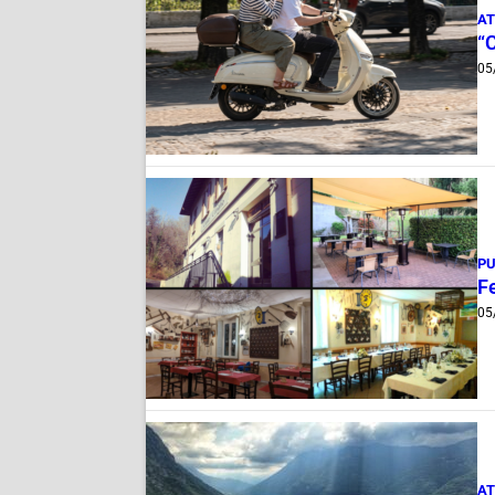
AT
“
05
PU
Fe
05
AT