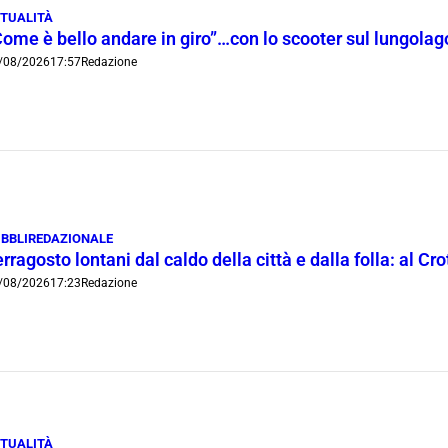
TUALITÀ
Come è bello andare in giro”…con lo scooter sul lungola
/08/2026
17:57
Redazione
BBLIREDAZIONALE
rragosto lontani dal caldo della città e dalla folla: al C
/08/2026
17:23
Redazione
TUALITÀ