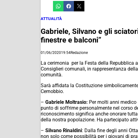
ATTUALITÀ
Gabriele, Silvano e gli sciato
finestre e balconi”
01/06/2020
19:54
Redazione
La cerimonia per la Festa della Repubblica a
Consiglieri comunali, in rappresentanza della
comunità.
Sarà affidata la Costituzione simbolicamente a
Cernobbio.
–
Gabriele Moltrasio:
Per molti anni medico 
punto di soffrirne personalmente nel corso de
riconoscimento significa anche onorare tutta 
della nostra popolazione. Ha partecipato att
–
Silvano Rinaldini
: Dalla fine degli anni Ot
non solo come possibilità per i giovani di pr