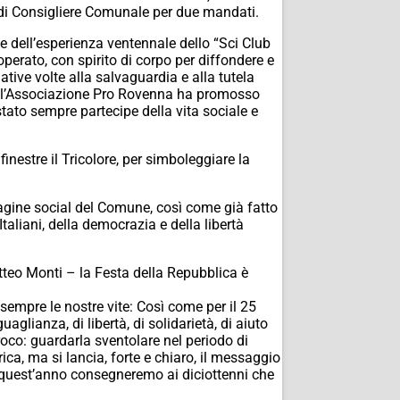
o di Consigliere Comunale per due mandati.
ne dell’esperienza ventennale dello “Sci Club
perato, con spirito di corpo per diffondere e
ative volte alla salvaguardia e alla tutela
 dell’Associazione Pro Rovenna ha promosso
stato sempre partecipe della vita sociale e
inestre il Tricolore, per simboleggiare la
pagine social del Comune, così come già fatto
taliani, della democrazia e della libertà
atteo Monti – la Festa della Repubblica è
sempre le nostre vite: Così come per il 25
lianza, di libertà, di solidarietà, di aiuto
roco: guardarla sventolare nel periodo di
rica, ma si lancia, forte e chiaro, il messaggio
e quest’anno consegneremo ai diciottenni che