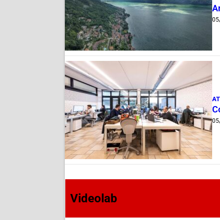
A
05
AT
Co
05
Videolab