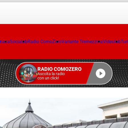
onaca
Socialab
Radio ComoZero
Variante Tremezzina
Videolab
Tur
RADIO COMOZERO
Ascolta la radio
con un click!