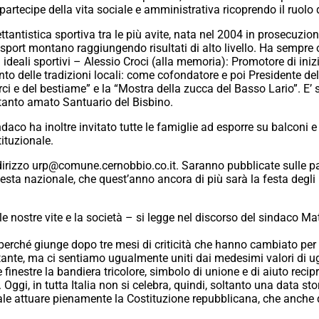
partecipe della vita sociale e amministrativa ricoprendo il ruol
ttantistica sportiva tra le più avite, nata nel 2004 in prosecuzio
sport montano raggiungendo risultati di alto livello. Ha sempre o
 ideali sportivi – Alessio Croci (alla memoria): Promotore di inizi
ento delle tradizioni locali: come cofondatore e poi Presidente
erci e del bestiame” e la “Mostra della zucca del Basso Lario”. E’ 
tanto amato Santuario del Bisbino.
o ha inoltre invitato tutte le famiglie ad esporre su balconi e f
ituzionale.
’indirizzo urp@comune.cernobbio.co.it. Saranno pubblicate sulle 
festa nazionale, che quest’anno ancora di più sarà la festa degli I
le nostre vite e la società – si legge nel discorso del sindaco M
perché giunge dopo tre mesi di criticità che hanno cambiato per 
nte, ma ci sentiamo ugualmente uniti dai medesimi valori di uguag
finestre la bandiera tricolore, simbolo di unione e di aiuto recip
Oggi, in tutta Italia non si celebra, quindi, soltanto una data sto
ntale attuare pienamente la Costituzione repubblicana, che anch