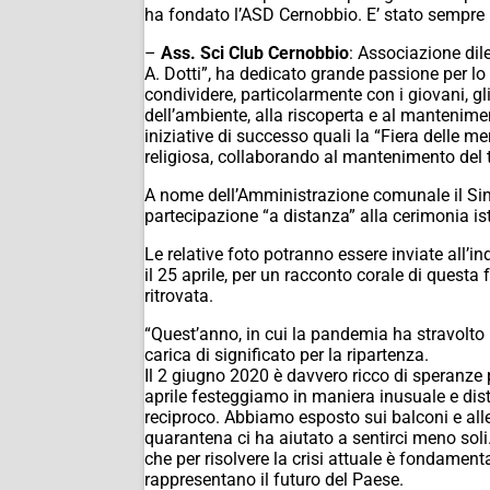
ha fondato l’ASD Cernobbio. E’ stato sempre 
–
Ass. Sci Club Cernobbio
: Associazione dile
A. Dotti”, ha dedicato grande passione per lo 
condividere, particolarmente con i giovani, gli
dell’ambiente, alla riscoperta e al mantenim
iniziative di successo quali la “Fiera delle m
religiosa, collaborando al mantenimento del 
A nome dell’Amministrazione comunale il Sindac
partecipazione “a distanza” alla cerimonia ist
Le relative foto potranno essere inviate all
il 25 aprile, per un racconto corale di questa 
ritrovata.
“Quest’anno, in cui la pandemia ha stravolto 
carica di significato per la ripartenza.
Il 2 giugno 2020 è davvero ricco di speranze 
aprile festeggiamo in maniera inusuale e dista
reciproco. Abbiamo esposto sui balconi e alle 
quarantena ci ha aiutato a sentirci meno soli. 
che per risolvere la crisi attuale è fondame
rappresentano il futuro del Paese.