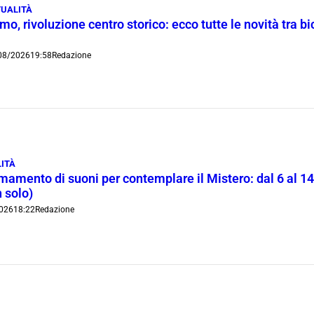
UALITÀ
o, rivoluzione centro storico: ecco tutte le novità tra bi
08/2026
19:58
Redazione
ITÀ
rmamento di suoni per contemplare il Mistero: dal 6 al 1
 solo)
026
18:22
Redazione