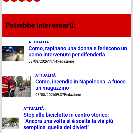
Potrebbe interessarti:
ATTUALITÀ
Como, rapinano una donna e feriscono un
uomo intervenuto per difenderla
08/08/2026
11:14
Redazione
ATTUALITÀ
Como, incendio in Napoleona: a fuoco
un magazzino
08/08/2026
09:37
Redazione
ATTUALITÀ
Stop alle biciclette in centro storico:
“Ancora una volta si è scelta la via più
semplice, quella dei divieti”