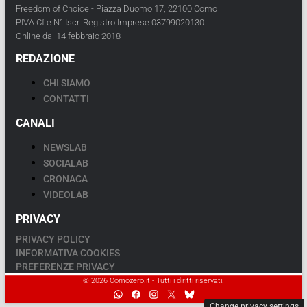
Freedom of Choice - Piazza Duomo 17, 22100 Como
PIVA Cf e N° Iscr. Registro Imprese 03799020130
Online dal 14 febbraio 2018
REDAZIONE
CHI SIAMO
CONTATTI
CANALI
NEWSLAB
SOCIALAB
CRONACA
VIDEOLAB
PRIVACY
PRIVACY POLICY
INFORMATIVA COOKIES
PREFERENZE PRIVACY
© 2026 Comozero.it - Tutti i diritti riservati.
Change privacy settings