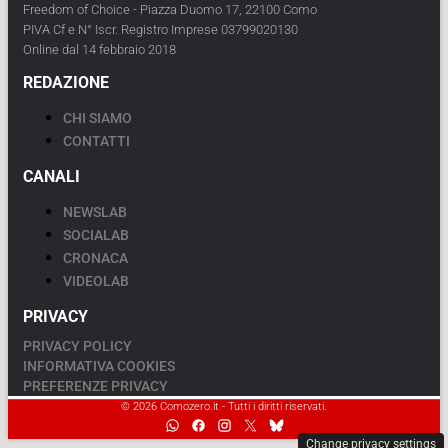
Freedom of Choice - Piazza Duomo 17, 22100 Como
PIVA Cf e N° Iscr. Registro Imprese 03799020130
Online dal 14 febbraio 2018
REDAZIONE
CHI SIAMO
CONTATTI
CANALI
NEWSLAB
SOCIALAB
CRONACA
VIDEOLAB
PRIVACY
PRIVACY POLICY
INFORMATIVA COOKIES
PREFERENZE PRIVACY
© 2026 Comozero.it - Tutti i diritti riservati.
Change privacy settings