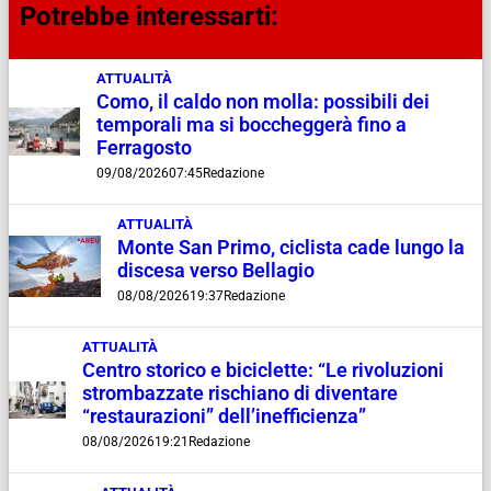
Potrebbe interessarti:
ATTUALITÀ
Como, il caldo non molla: possibili dei
temporali ma si boccheggerà fino a
Ferragosto
09/08/2026
07:45
Redazione
ATTUALITÀ
Monte San Primo, ciclista cade lungo la
discesa verso Bellagio
08/08/2026
19:37
Redazione
ATTUALITÀ
Centro storico e biciclette: “Le rivoluzioni
strombazzate rischiano di diventare
“restaurazioni” dell’inefficienza”
08/08/2026
19:21
Redazione