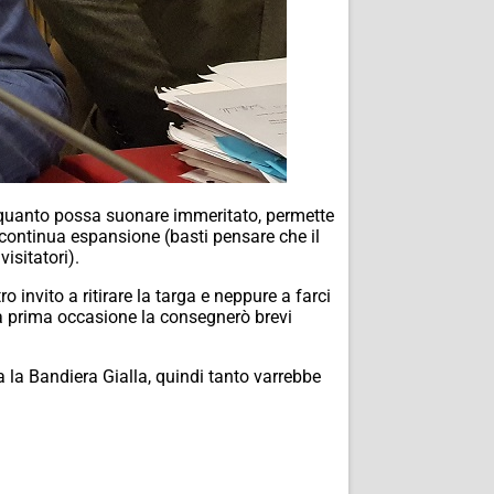
er quanto possa suonare immeritato, permette
 in continua espansione (basti pensare che il
isitatori).
nvito a ritirare la targa e neppure a farci
la prima occasione la consegnerò brevi
a la Bandiera Gialla, quindi tanto varrebbe