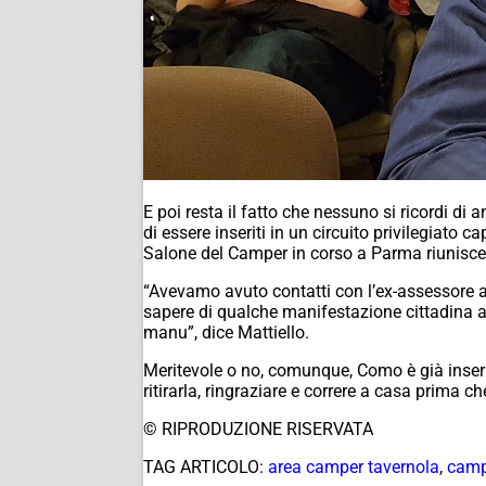
E poi resta il fatto che nessuno si ricordi d
di essere inseriti in un circuito privilegiato c
Salone del Camper in corso a Parma riunisce o
“Avevamo avuto contatti con l’ex-assessore al
sapere di qualche manifestazione cittadina a
manu”, dice Mattiello.
Meritevole o no, comunque, Como è già inserita
ritirarla, ringraziare e correre a casa prima
© RIPRODUZIONE RISERVATA
TAG ARTICOLO:
area camper tavernola
,
camp