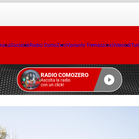
onaca
Socialab
Radio ComoZero
Variante Tremezzina
Videolab
Tur
RADIO COMOZERO
Ascolta la radio
con un click!