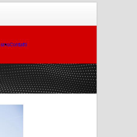
ismo
Contatti