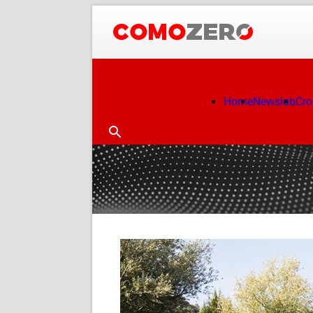
Home
Newslab
Cr