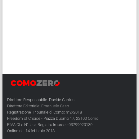
Direttore Responsabile: Davide Cantoni
Direttore Editoriale: Emanuele Caso
Registrazione Tribunale di Como: n°2/2018
Freedom of Choice - Piazza Duomo 17, 22100 Como
PIVA Cf e N° Iscr. Registro Imprese 03799020130
Online dal 14 febbraio 2018