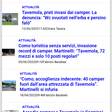
ATTUALITÀ
Tavernola, prati invasi dai camper. La
denuncia: “Wc svuotati nell’erba e persino
falò”
12/06/2022
17:43
Chiara Taiana
ATTUALITÀ
Como turistica senza servizi, invasione
record di camper. Martinelli: “Tavernola, 72
mezzi e solo 10 posti regolari”
05/06/2022
09:10
Fabrizio Barabesi
ATTUALITÀ
“Como, accoglienza indecente: 40 camper
fuori dall’area attrezzata di Tavernola”.
Martinelli si infuria
18/04/2022
09:48
Fabrizio Barabesi
ATTUALITÀ