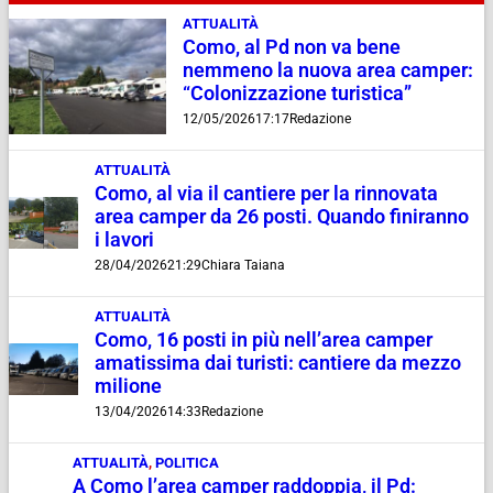
ATTUALITÀ
Como, al Pd non va bene
nemmeno la nuova area camper:
“Colonizzazione turistica”
12/05/2026
17:17
Redazione
ATTUALITÀ
Como, al via il cantiere per la rinnovata
area camper da 26 posti. Quando finiranno
i lavori
28/04/2026
21:29
Chiara Taiana
ATTUALITÀ
Como, 16 posti in più nell’area camper
amatissima dai turisti: cantiere da mezzo
milione
13/04/2026
14:33
Redazione
ATTUALITÀ
,
POLITICA
A Como l’area camper raddoppia, il Pd: