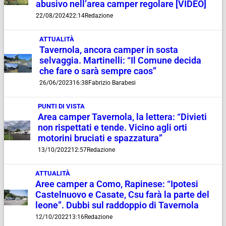
abusivo nell’area camper regolare [VIDEO]
22/08/2024
22:14
Redazione
ATTUALITÀ
Tavernola, ancora camper in sosta
selvaggia. Martinelli: “Il Comune decida
che fare o sarà sempre caos”
26/06/2023
16:38
Fabrizio Barabesi
PUNTI DI VISTA
Area camper Tavernola, la lettera: “Divieti
non rispettati e tende. Vicino agli orti
motorini bruciati e spazzatura”
13/10/2022
12:57
Redazione
ATTUALITÀ
Aree camper a Como, Rapinese: “Ipotesi
Castelnuovo e Casate, Csu farà la parte del
leone”. Dubbi sul raddoppio di Tavernola
12/10/2022
13:16
Redazione