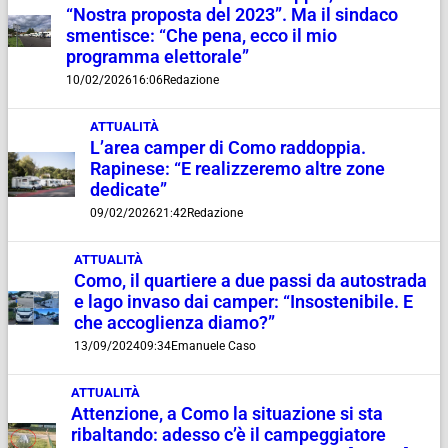
“Nostra proposta del 2023”. Ma il sindaco
smentisce: “Che pena, ecco il mio
programma elettorale”
10/02/2026
16:06
Redazione
ATTUALITÀ
L’area camper di Como raddoppia.
Rapinese: “E realizzeremo altre zone
dedicate”
09/02/2026
21:42
Redazione
ATTUALITÀ
Como, il quartiere a due passi da autostrada
e lago invaso dai camper: “Insostenibile. E
che accoglienza diamo?”
13/09/2024
09:34
Emanuele Caso
ATTUALITÀ
Attenzione, a Como la situazione si sta
ribaltando: adesso c’è il campeggiatore