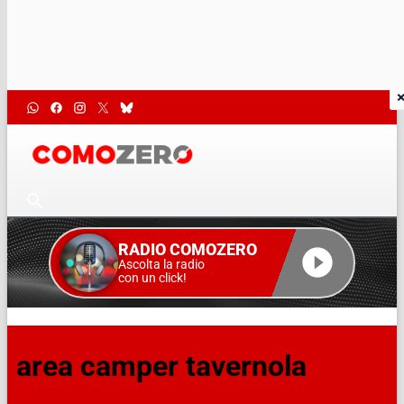
RADIO COMOZERO
Ascolta la radio
con un click!
area camper tavernola