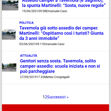
Assedio camper a Tavernola (e Sagnino),
la spunta Martinelli: “Sosta, nuove regole”
19/06/2021
09:08
Emanuele Caso
POLITICA
Tavernola già sotto assedio dei camper.
Martinelli: “Ospitiamo così i turisti? Giunta
da 3 anni immobile”
05/06/2021
09:11
Emanuele Caso
ATTUALITÀ
Genitori senza sosta. Tavernola, solito
camper-assedio: scuola iniziata e non si
può parcheggiare
27/09/2019
17:32
Matteo Congregalli
1
2
Successivi »