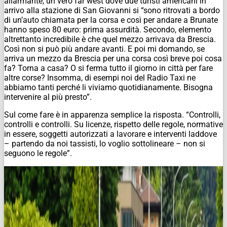
allarmante, un vero far west dove due turisti americani in
arrivo alla stazione di San Giovanni si “sono ritrovati a bordo
di un’auto chiamata per la corsa e così per andare a Brunate
hanno speso 80 euro: prima assurdità. Secondo, elemento
altrettanto incredibile è che quel mezzo arrivava da Brescia.
Così non si può più andare avanti. E poi mi domando, se
arriva un mezzo da Brescia per una corsa così breve poi cosa
fa? Torna a casa? O si ferma tutto il giorno in città per fare
altre corse? Insomma, di esempi noi del Radio Taxi ne
abbiamo tanti perché li viviamo quotidianamente. Bisogna
intervenire al più presto”.
Sul come fare è in apparenza semplice la risposta. “Controlli,
controlli e controlli. Su licenze, rispetto delle regole, normative
in essere, soggetti autorizzati a lavorare e interventi laddove
– partendo da noi tassisti, lo voglio sottolineare – non si
seguono le regole”.