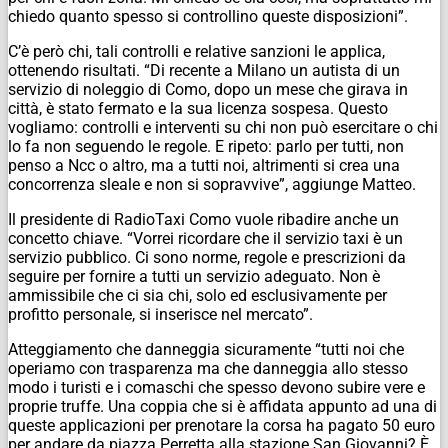
chiedo quanto spesso si controllino queste disposizioni”.
C’è però chi, tali controlli e relative sanzioni le applica,
ottenendo risultati. “Di recente a Milano un autista di un
servizio di noleggio di Como, dopo un mese che girava in
città, è stato fermato e la sua licenza sospesa. Questo
vogliamo: controlli e interventi su chi non può esercitare o chi
lo fa non seguendo le regole. E ripeto: parlo per tutti, non
penso a Ncc o altro, ma a tutti noi, altrimenti si crea una
concorrenza sleale e non si sopravvive”, aggiunge Matteo.
Il presidente di RadioTaxi Como vuole ribadire anche un
concetto chiave. “Vorrei ricordare che il servizio taxi è un
servizio pubblico. Ci sono norme, regole e prescrizioni da
seguire per fornire a tutti un servizio adeguato. Non è
ammissibile che ci sia chi, solo ed esclusivamente per
profitto personale, si inserisce nel mercato”.
Atteggiamento che danneggia sicuramente “tutti noi che
operiamo con trasparenza ma che danneggia allo stesso
modo i turisti e i comaschi che spesso devono subire vere e
proprie truffe. Una coppia che si è affidata appunto ad una di
queste applicazioni per prenotare la corsa ha pagato 50 euro
per andare da piazza Perretta alla stazione San Giovanni? È