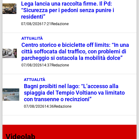
Lega lancia una raccolta firme. Il Pd:
“Sicurezza per i pedoni senza punire i
residenti”
07/08/2026
17:21
Redazione
ATTUALITÀ
Centro storico e biciclette off limits: “In una
città soffocata dal traffico, con problemi di
parcheggio si ostacola la mobilità dolce”
07/08/2026
14:37
Redazione
ATTUALITÀ
Bagni proibiti nel lago: “L’accesso alla
spiaggia del Tempio Voltiano va limitato
con transenne o recinzioni”
07/08/2026
14:36
Redazione
Videolab