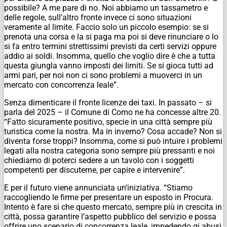
possibile? A me pare di no. Noi abbiamo un tassametro e
delle regole, sull’altro fronte invece ci sono situazioni
veramente al limite. Faccio solo un piccolo esempio: se si
prenota una corsa e la si paga ma poi si deve rinunciare o lo
si fa entro termini strettissimi previsti da certi servizi oppure
addio ai soldi. Insomma, quello che voglio dire è che a tutta
questa giungla vanno imposti dei limiti. Se si gioca tutti ad
armi pari, per noi non ci sono problemi a muoverci in un
mercato con concorrenza leale”.
Senza dimenticare il fronte licenze dei taxi. In passato – si
parla del 2025 – il Comune di Como ne ha concesse altre 20.
“Fatto sicuramente positivo, specie in una città sempre più
turistica come la nostra. Ma in inverno? Cosa accade? Non si
diventa forse troppi? Insomma, come si può intuire i problemi
legati alla nostra categoria sono sempre più pressanti e noi
chiediamo di poterci sedere a un tavolo con i soggetti
competenti per discuterne, per capire e intervenire”.
E per il futuro viene annunciata un’iniziativa. “Stiamo
raccogliendo le firme per presentare un esposto in Procura.
Intento è fare sì che questo mercato, sempre più in crescita in
città, possa garantire l’aspetto pubblico del servizio e possa
offrire uno scenario di concorrenza leale, impedendo gi abusi