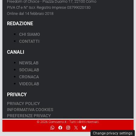
Freedom of Choice - Piazza Duomo 17, 22100 Como
PIVA Cf e N° Iscr. Registro Imprese 03799020130
Online dal 14 febbraio 2018
REDAZIONE
CHI SIAMO
CONTATTI
CANALI
NEWSLAB
SOCIALAB
CRONACA
VIDEOLAB
PRIVACY
PRIVACY POLICY
INFORMATIVA COOKIES
PREFERENZE PRIVACY
© 2026 Comozero.it - Tutti i diritti riservati.
Change privacy settings